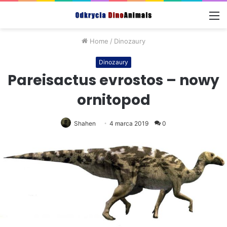
M
Home
/
Dinozaury
Dinozaury
Pareisactus evrostos – nowy
ornitopod
Shahen
4 marca 2019
0