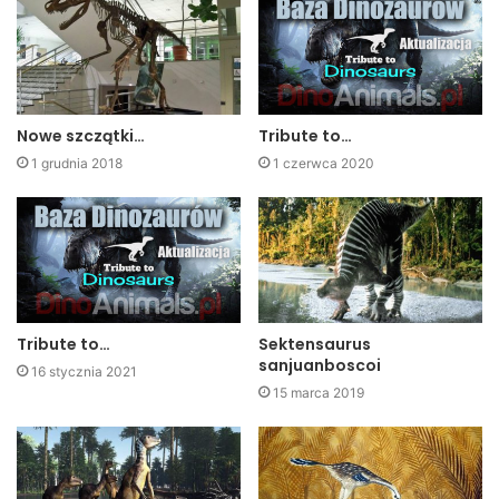
Nowe szczątki…
Tribute to…
1 grudnia 2018
1 czerwca 2020
Tribute to…
Sektensaurus
sanjuanboscoi
16 stycznia 2021
15 marca 2019