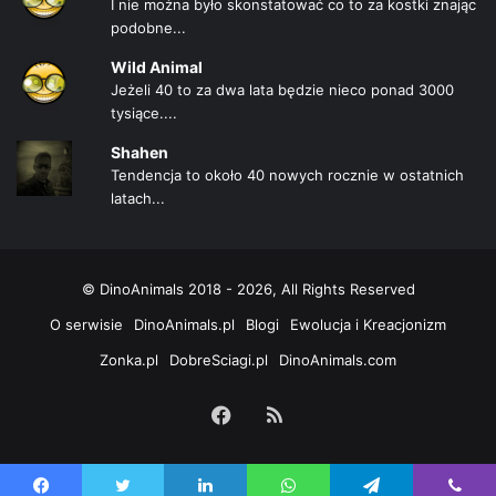
I nie można było skonstatować co to za kostki znając
podobne...
Wild Animal
Jeżeli 40 to za dwa lata będzie nieco ponad 3000
tysiące....
Shahen
Tendencja to około 40 nowych rocznie w ostatnich
latach...
© DinoAnimals 2018 - 2026, All Rights Reserved
O serwisie
DinoAnimals.pl
Blogi
Ewolucja i Kreacjonizm
Zonka.pl
DobreSciagi.pl
DinoAnimals.com
Facebook
RSS