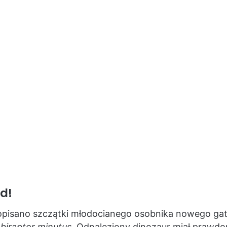
d!
 opisano szczątki młodocianego osobnika nowego ga
biraptor minutus
. Odnaleziony dinozaur miał prawd