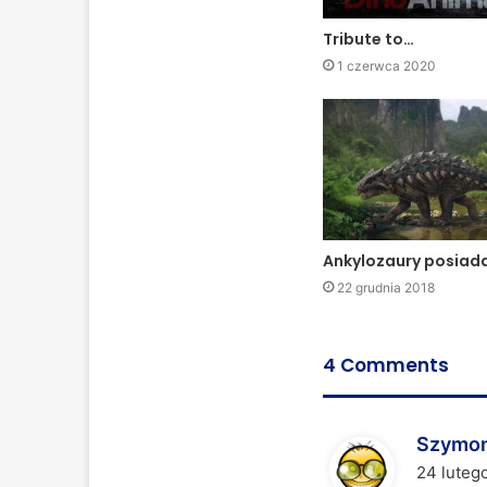
Tribute to…
1 czerwca 2020
Ankylozaury posiad
22 grudnia 2018
4 Comments
Szymo
24 lutego