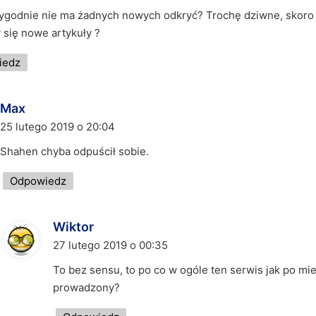
s
tygodnie nie ma żadnych nowych odkryć? Trochę dziwne, skoro 
z
 się nowe artykuły ?
e
:
iedz
Max
p
i
25 lutego 2019 o 20:04
s
Shahen chyba odpuścił sobie.
z
e
Odpowiedz
:
Wiktor
p
i
27 lutego 2019 o 00:35
s
To bez sensu, to po co w ogóle ten serwis jak po mies
z
prowadzony?
e
: