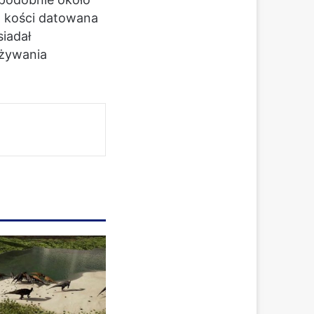
zą kości datowana
iadał
ożywania