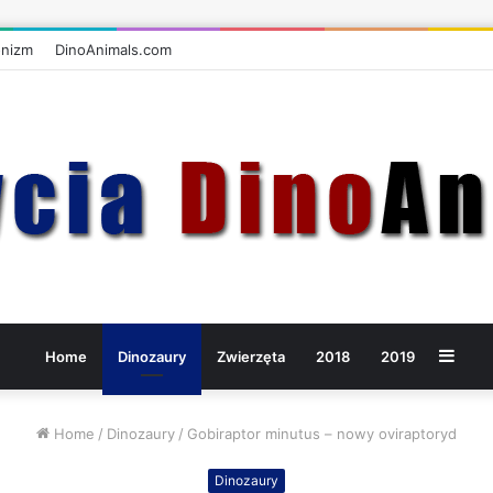
onizm
DinoAnimals.com
Side
Home
Dinozaury
Zwierzęta
2018
2019
Home
/
Dinozaury
/
Gobiraptor minutus – nowy oviraptoryd
Dinozaury