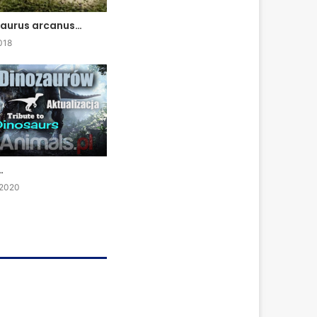
aurus arcanus…
018
…
 2020