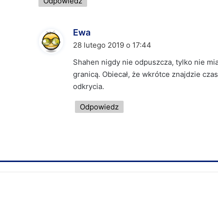
Odpowiedz
Ewa
p
i
28 lutego 2019 o 17:44
s
Shahen nigdy nie odpuszcza, tylko nie miał
z
granicą. Obiecał, że wkrótce znajdzie cza
e
odkrycia.
:
Odpowiedz
z