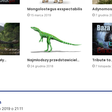
Mongolostegus exspectabilis
Adynomos
15 marca 2019
7 grudnia 2
ały…
Najmłodszy przedstawiciel…
Tribute to
24 grudnia 2018
7 listopada
n
p
i
 2019 o 21:11