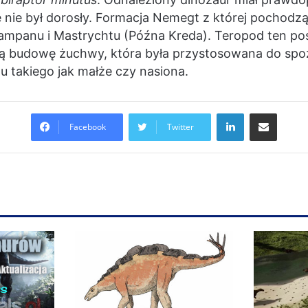
le nie był dorosły. Formacja Nemegt z której pochod
Kampanu i Mastrychtu (Późna Kreda). Teropod ten pos
ą budowę żuchwy, która była przystosowana do sp
 takiego jak małże czy nasiona.
LinkedIn
Share via Email
Facebook
Twitter