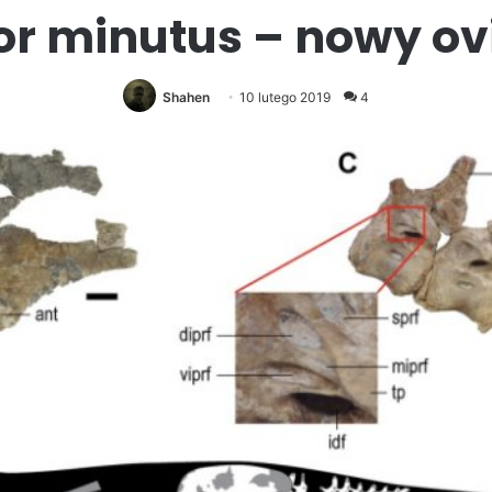
or minutus – nowy ov
Shahen
10 lutego 2019
4