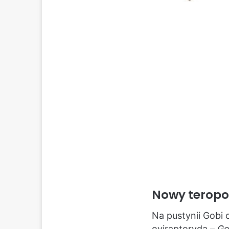
Nowy teropo
Na pustynii Gobi
oviraptoryda –
Go