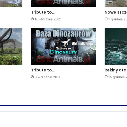
Tribute to…
Nowe szcz
16 stycznia 2021
1 grudnia 2
Tribute to…
Rekiny at
3 września 2020
15 grudnia 
z