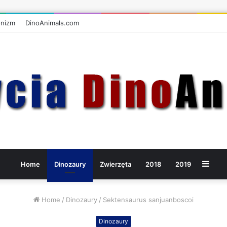
onizm
DinoAnimals.com
Side
Home
Dinozaury
Zwierzęta
2018
2019
Home
/
Dinozaury
/
Sektensaurus sanjuanboscoi
Dinozaury