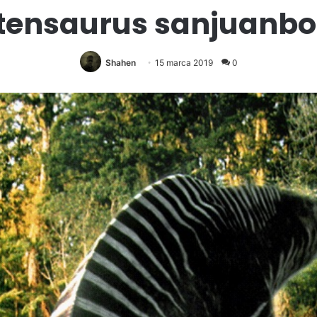
tensaurus sanjuanbo
Shahen
15 marca 2019
0