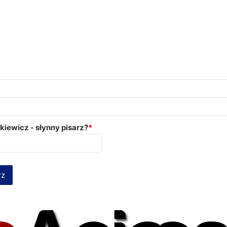
nkiewicz - słynny pisarz?
*