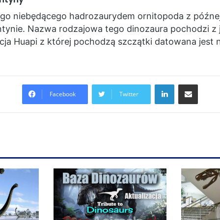
go niebędącego hadrozaurydem ornitopoda z późnej
ntynie. Nazwa rodzajowa tego dinozaura pochodzi z 
ja Huapi z której pochodzą szczątki datowana jest 
LinkedIn
Share via Email
Facebook
Twitter