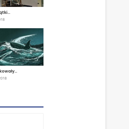
ątki…
018
akowały…
2018