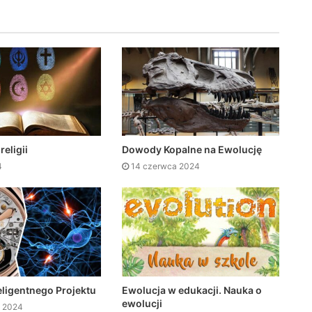
eligii
Dowody Kopalne na Ewolucję
4
14 czerwca 2024
teligentnego Projektu
Ewolucja w edukacji. Nauka o
ewolucji
 2024