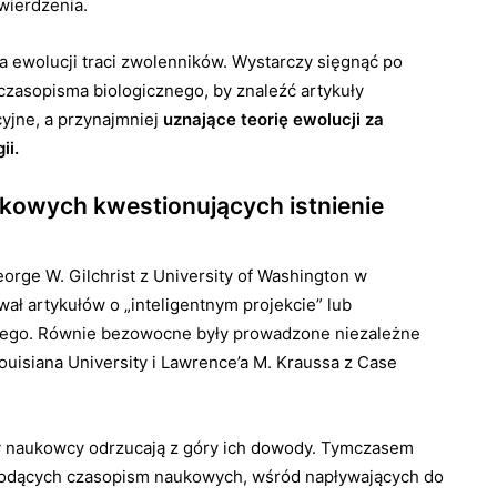
wierdzenia.
ia ewolucji traci zwolenników. Wystarczy sięgnąć po
asopisma biologicznego, by znaleźć artykuły
yjne, a przynajmniej
uznające teorię ewolucji za
ii.
kowych kwestionujących istnienie
orge W. Gilchrist z University of Washington w
ał artykułów o „inteligentnym projekcie” lub
dnego. Równie bezowocne były prowadzone niezależne
ouisiana University i Lawren­ce’a M. Kraussa z Case
y naukowcy odrzucają z góry ich dowody. Tymczasem
wiodących czasopism naukowych, wśród napływających do