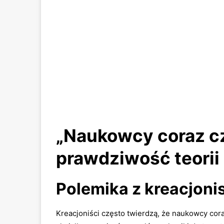
„Naukowcy coraz cz
prawdziwość teorii 
Polemika z kreacjoni
Kreacjoniści często twierdzą, że naukowcy cora