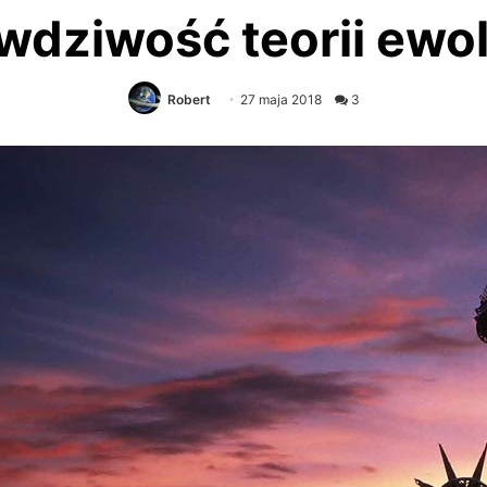
wdziwość teorii ewol
Robert
27 maja 2018
3