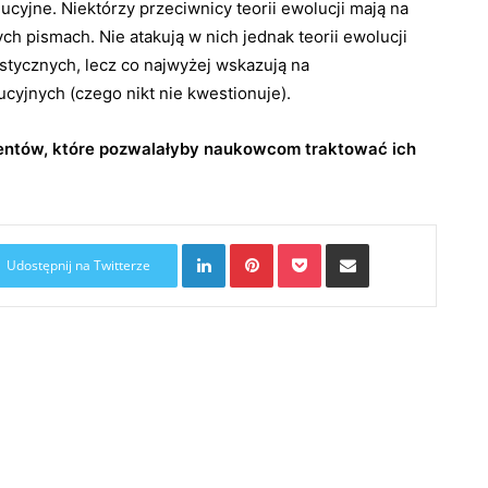
ucyjne. Niektórzy przeciwnicy teorii ewolucji mają na
 pismach. Nie atakują w nich jednak teorii ewolucji
stycznych, lecz co najwyżej wskazują na
jnych (czego nikt nie kwestionuje).
entów, które pozwalałyby naukowcom traktować ich
LinkedIn
Pinterest
Pocket
Share via Email
Udostępnij na Twitterze