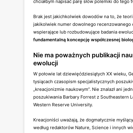
chciałbym napisać parę słów polemiki do tego t
Brak jest jakichkolwiek dowodów na to, że teor
jakikolwiek numer dowolnego recenzowanego cz
wspierające lub rozbudowujące badania ewoluc
fundamentalną koncepcję współczesnej biolog
Nie ma poważnych publikacji nau
ewolucji
W połowie lat dziewięćdziesiątych XX wieku, Ge
tysiącach czasopism specjalistycznych poszukiw
„kreacjonizmie naukowym”. Nie znalazł ani je
poszukiwania Bar­bary Forrest z Southeastern L
Western Reserve University.
Kreacjoniści uważają, że dogmatycznie myśląc
według redaktorów Nature, Science i innych 