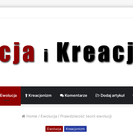
Ewolucja
Kreacjonizm
Komentarze
Dodaj artykuł
Home
/
Ewolucja
/
Prawdziwość teorii ewolucji
Ewolucja
Kreacjonizm