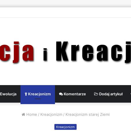
Ewolucja
Kreacjonizm
Komentarze
Dodaj artykuł
Home
/
Kreacjonizm
/
Kreacjonizm starej Ziemi
Kreacjonizm