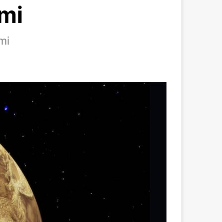
emi
mi