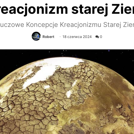
eacjonizm starej Zi
luczowe Koncepcje Kreacjonizmu Starej Zie
Robert
18 czerwca 2024
0