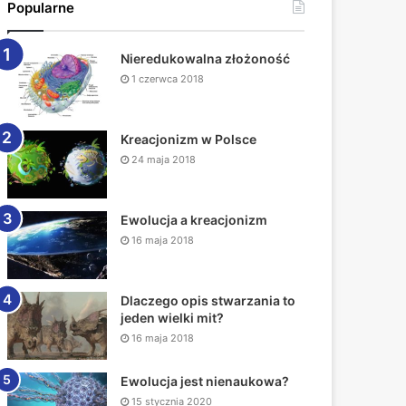
Popularne
Nieredukowalna złożoność
1 czerwca 2018
Kreacjonizm w Polsce
24 maja 2018
Ewolucja a kreacjonizm
16 maja 2018
Dlaczego opis stwarzania to
jeden wielki mit?
16 maja 2018
Ewolucja jest nienaukowa?
15 stycznia 2020