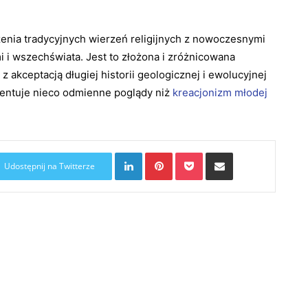
enia tradycyjnych wierzeń religijnych z nowoczesnymi
i wszechświata. Jest to złożona i zróżnicowana
z akceptacją długiej historii geologicznej i ewolucyjnej
ezentuje nieco odmienne poglądy niż
kreacjonizm młodej
LinkedIn
Pinterest
Pocket
Share via Email
Udostępnij na Twitterze