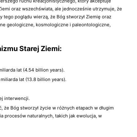
zerszego ruchu kreacjonistycznego, który akceptuje
emi oraz wszechświata, ale jednocześnie utrzymuje, że
y tego poglądu wierzą, że Bóg stworzył Ziemię oraz
dane geologiczne, kosmologiczne i paleontologiczne,
zmu Starej Ziemi:
liarda lat (4.54 billion years).
liarda lat (13.8 billion years).
j interwencji.
ć, że Bóg stworzył życie w różnych etapach w długim
ia procesów naturalnych, takich jak ewolucja, w