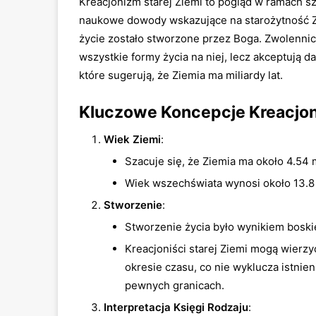
Kreacjonizm starej Ziemi to pogląd w ramach s
naukowe dowody wskazujące na starożytność Zi
życie zostało stworzone przez Boga. Zwolennic
wszystkie formy życia na niej, lecz akceptują 
które sugerują, że Ziemia ma miliardy lat.
Kluczowe Koncepcje Kreacjoni
Wiek Ziemi
:
Szacuje się, że Ziemia ma około 4.54 mi
Wiek wszechświata wynosi około 13.8 mi
Stworzenie
:
Stworzenie życia było wynikiem boskie
Kreacjoniści starej Ziemi mogą wierzy
okresie czasu, co nie wyklucza istnien
pewnych granicach.
Interpretacja Księgi Rodzaju
: