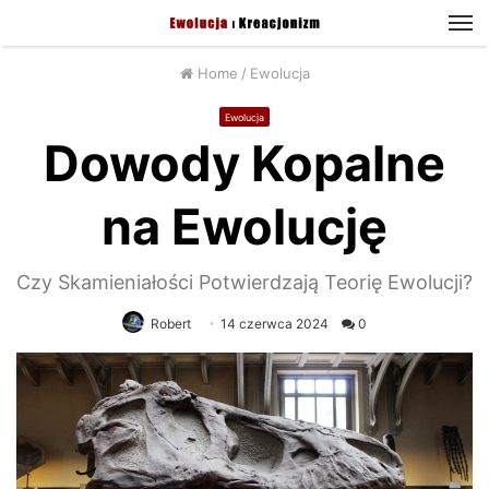
M
Home
/
Ewolucja
Ewolucja
Dowody Kopalne
na Ewolucję
Czy Skamieniałości Potwierdzają Teorię Ewolucji?
Robert
14 czerwca 2024
0