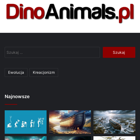
Szukaj:
Ewolucja
Kreacjonizm
Najnowsze