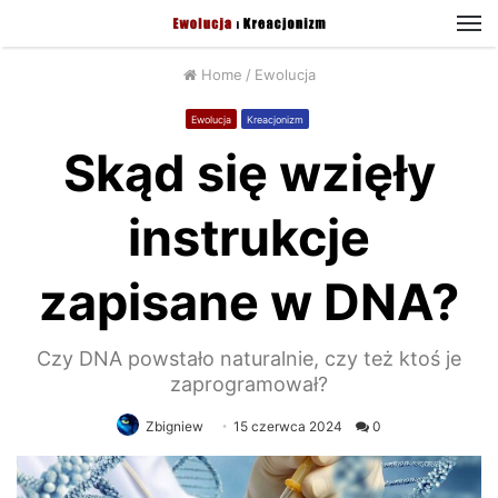
M
Home
/
Ewolucja
Ewolucja
Kreacjonizm
Skąd się wzięły
instrukcje
zapisane w DNA?
Czy DNA powstało naturalnie, czy też ktoś je
zaprogramował?
Zbigniew
15 czerwca 2024
0