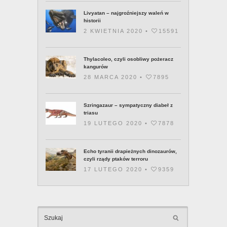
historii
2 KWIETNIA 2020 •
15591
Thylacoleo, czyli osobliwy pożeracz
kangurów
28 MARCA 2020 •
7895
Szringazaur – sympatyczny diabeł z
triasu
19 LUTEGO 2020 •
7878
Echo tyranii drapieżnych dinozaurów,
czyli rządy ptaków terroru
17 LUTEGO 2020 •
9359
KATEGOR