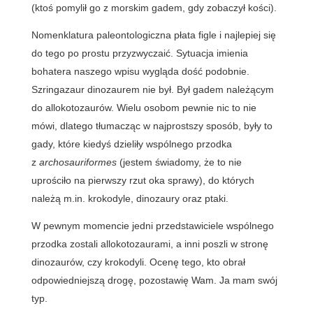
(ktoś pomylił go z morskim gadem, gdy zobaczył kości).
Nomenklatura paleontologiczna płata figle i najlepiej się
do tego po prostu przyzwyczaić. Sytuacja imienia
bohatera naszego wpisu wygląda dość podobnie.
Szringazaur dinozaurem nie był. Był gadem należącym
do allokotozaurów. Wielu osobom pewnie nic to nie
mówi, dlatego tłumacząc w najprostszy sposób, były to
gady, które kiedyś dzieliły wspólnego przodka
z
archosauriformes
(jestem świadomy, że to nie
uprościło na pierwszy rzut oka sprawy), do których
należą m.in. krokodyle, dinozaury oraz ptaki.
W pewnym momencie jedni przedstawiciele wspólnego
przodka zostali allokotozaurami, a inni poszli w stronę
dinozaurów, czy krokodyli. Ocenę tego, kto obrał
odpowiedniejszą drogę, pozostawię Wam. Ja mam swój
typ.