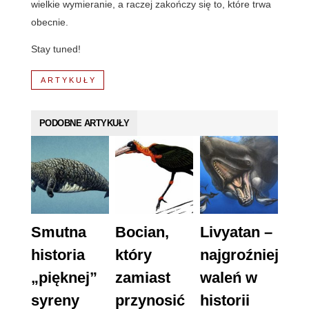
wielkie wymieranie, a raczej zakończy się to, które trwa
obecnie.
Stay tuned!
ARTYKUŁY
PODOBNE ARTYKUŁY
Smutna
Bocian,
Livyatan –
historia
który
najgroźniejszy
„pięknej”
zamiast
waleń w
syreny
przynosić
historii