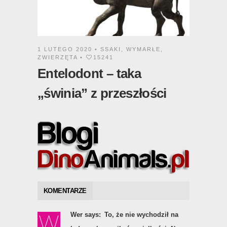
1 LUTEGO 2020 •
SSAKI
,
WYMARŁE
,
ZWIERZĘTA
•
15241
Entelodont – taka
„świnia” z przeszłości
KOMENTARZE
Wer says:
To, że nie wychodził na
ląd mogło wynikać z wielkości. Na
lądzie mógł przypominać worek z