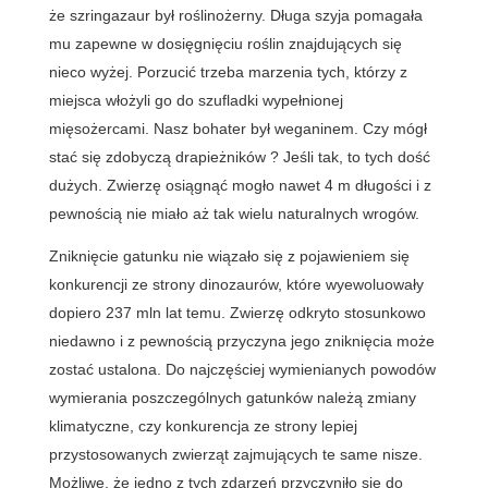
że szringazaur był roślinożerny. Długa szyja pomagała
mu zapewne w dosięgnięciu roślin znajdujących się
nieco wyżej. Porzucić trzeba marzenia tych, którzy z
miejsca włożyli go do szufladki wypełnionej
mięsożercami. Nasz bohater był weganinem. Czy mógł
stać się zdobyczą drapieżników ? Jeśli tak, to tych dość
dużych. Zwierzę osiągnąć mogło nawet 4 m długości i z
pewnością nie miało aż tak wielu naturalnych wrogów.
Zniknięcie gatunku nie wiązało się z pojawieniem się
konkurencji ze strony dinozaurów, które wyewoluowały
dopiero 237 mln lat temu. Zwierzę odkryto stosunkowo
niedawno i z pewnością przyczyna jego zniknięcia może
zostać ustalona. Do najczęściej wymienianych powodów
wymierania poszczególnych gatunków należą zmiany
klimatyczne, czy konkurencja ze strony lepiej
przystosowanych zwierząt zajmujących te same nisze.
Możliwe, że jedno z tych zdarzeń przyczyniło się do