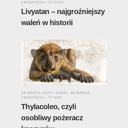
Livyatan – najgroźniejszy
waleń w historii
28 MARCA 2020 •
SSAKI
,
WYMARŁE
,
ZWIERZĘTA
•
7895
Thylacoleo, czyli
osobliwy pożeracz
kangurów