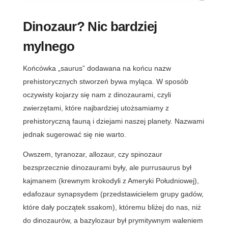
Dinozaur? Nic bardziej
mylnego
Końcówka „saurus” dodawana na końcu nazw
prehistorycznych stworzeń bywa myląca. W sposób
oczywisty kojarzy się nam z dinozaurami, czyli
zwierzętami, które najbardziej utożsamiamy z
prehistoryczną fauną i dziejami naszej planety. Nazwami
jednak sugerować się nie warto.
Owszem, tyranozar, allozaur, czy spinozaur
bezsprzecznie dinozaurami były, ale purrusaurus był
kajmanem (krewnym krokodyli z Ameryki Południowej),
edafozaur synapsydem (przedstawicielem grupy gadów,
które dały początek ssakom), któremu bliżej do nas, niż
do dinozaurów, a bazylozaur był prymitywnym waleniem