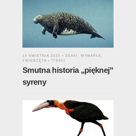
19 KWIETNIA 2020 •
SSAKI
,
WYMARŁE
,
ZWIERZĘTA
•
8901
Smutna historia „pięknej”
syreny