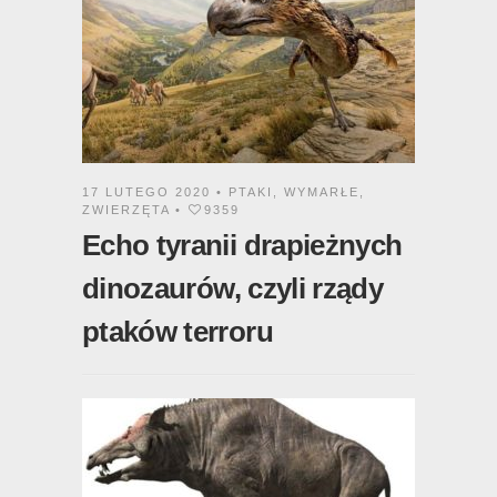
17 LUTEGO 2020 •
PTAKI
,
WYMARŁE
,
ZWIERZĘTA
•
9359
Echo tyranii drapieżnych
dinozaurów, czyli rządy
ptaków terroru