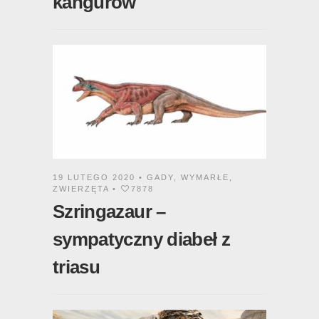
19 LUTEGO 2020 •
GADY
,
WYMARŁE
,
ZWIERZĘTA
•
7878
Szringazaur –
sympatyczny diabeł z
triasu