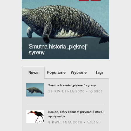
Bocian, który zamiast
przynosić dzieci, spożywał je
Livyat
waleń 
Popularne
Wybrane
Tagi
Nowe
Smutna historia „pięknej” syreny
19 KWIETNIA 2020 •
8901
Bocian, który zamiast przynosić dzieci,
spożywał je
9 KWIETNIA 2020 •
8155
Livyatan – najgroźniejszy waleń w