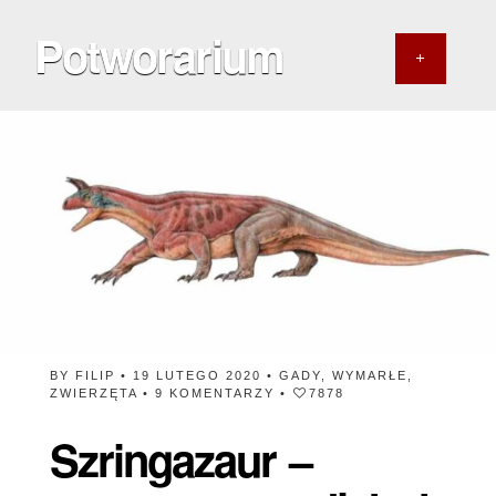
Potworarium
BY
FILIP
• 19 LUTEGO 2020 •
GADY
,
WYMARŁE
,
ZWIERZĘTA
•
9 KOMENTARZY
•
7878
Szringazaur –