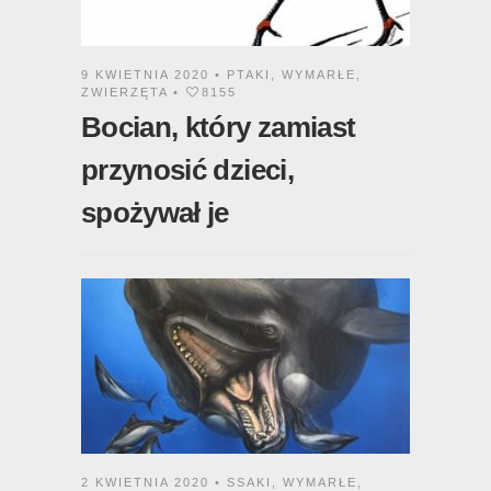
9 KWIETNIA 2020 •
PTAKI
,
WYMARŁE
,
ZWIERZĘTA
•
8155
Bocian, który zamiast
przynosić dzieci,
spożywał je
2 KWIETNIA 2020 •
SSAKI
,
WYMARŁE
,
ZWIERZĘTA
•
15591