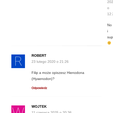
20
o
12:
No
i
sup
ROBERT
23 lutego 2020 o 21:26
Filip a może opiszesz Hienodona
(Hyaenodon)?
Odpowiedz
WOJTEK
11 czerwca 2025 o 20:36