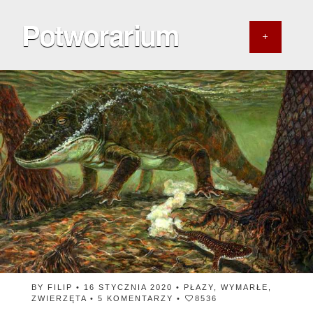
Potworarium
BY
FILIP
• 16 STYCZNIA 2020 •
PŁAZY
,
WYMARŁE
,
ZWIERZĘTA
•
5 KOMENTARZY
•
8536