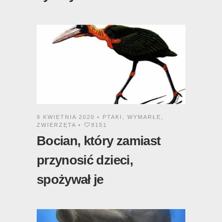
9 KWIETNIA 2020 •
PTAKI
,
WYMARŁE
,
ZWIERZĘTA
•
8151
Bocian, który zamiast
przynosić dzieci,
spożywał je