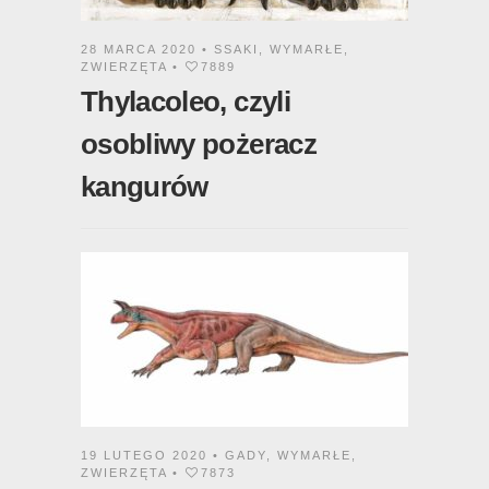
28 MARCA 2020 •
SSAKI
,
WYMARŁE
,
ZWIERZĘTA
•
7889
Thylacoleo, czyli
osobliwy pożeracz
kangurów
19 LUTEGO 2020 •
GADY
,
WYMARŁE
,
ZWIERZĘTA
•
7873
Szringazaur –