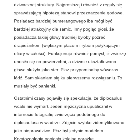
dziwacznej struktury. Najprostszą i również z reguły się
sprawdzającą hipotezą stanowi przeznaczenie godowe.
Posiadacz bardziej bumerangowego łba mógł być
bardziej atrakcyjny dla samic. Inny pogląd głosi, że
posiadacza takiej głowy trudniej byłoby pożreć
drapieżnikom (większym płazom i rybom połykającym
ofiary w całości). Funkcjonuje również pomysł, iż zwierzę
unosiło się na powierzchni, a dziwnie ukształtowana
głowa służyła jako ster. Płaz przypominałby wówczas
łódź. Sam skłaniam się ku pierwszemu rozwiązaniu. To
musiały być panienki.
Ostatnimi czasy pojawiły się spekulacje, że diplocaulus
wcale nie wymarł. Jeden mężczyzna upublicznił w
internecie fotografię zwierzęcia podobnego do
diplocaulusa w wiadrze. Zdjęcie szybko zidentyfikowano
jako nieprawdziwe. Płaz był jedynie modelem.
Kryptozoologia poniosła kolejną porażkę.