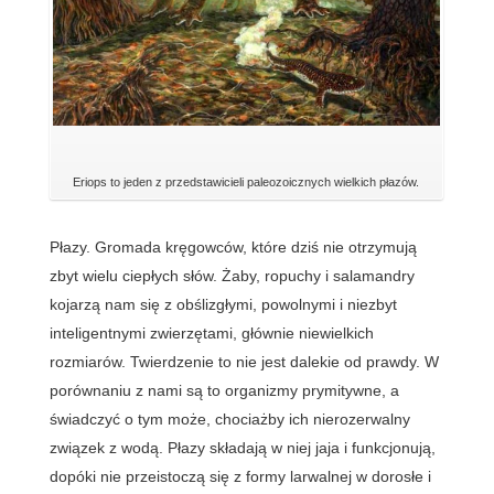
Eriops to jeden z przedstawicieli paleozoicznych wielkich płazów.
Płazy. Gromada kręgowców, które dziś nie otrzymują
zbyt wielu ciepłych słów. Żaby, ropuchy i salamandry
kojarzą nam się z obślizgłymi, powolnymi i niezbyt
inteligentnymi zwierzętami, głównie niewielkich
rozmiarów. Twierdzenie to nie jest dalekie od prawdy. W
porównaniu z nami są to organizmy prymitywne, a
świadczyć o tym może, chociażby ich nierozerwalny
związek z wodą. Płazy składają w niej jaja i funkcjonują,
dopóki nie przeistoczą się z formy larwalnej w dorosłe i