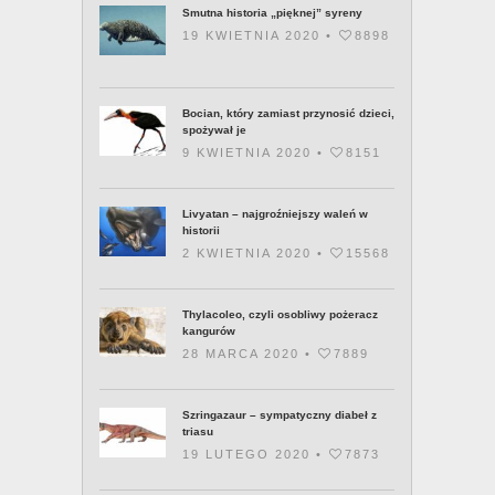
Bocian, który zamiast przynosić dzieci,
spożywał je
9 KWIETNIA 2020 •
8151
Livyatan – najgroźniejszy waleń w
historii
2 KWIETNIA 2020 •
15568
Thylacoleo, czyli osobliwy pożeracz
kangurów
28 MARCA 2020 •
7889
Szringazaur – sympatyczny diabeł z
triasu
19 LUTEGO 2020 •
7873
Echo tyranii drapieżnych dinozaurów,