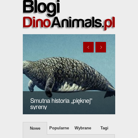
Bocian, który zamiast
przynosić dzieci, spożywał je
Livyat
waleń 
Popularne
Wybrane
Tagi
Nowe
Smutna historia „pięknej” syreny
19 KWIETNIA 2020 •
8898