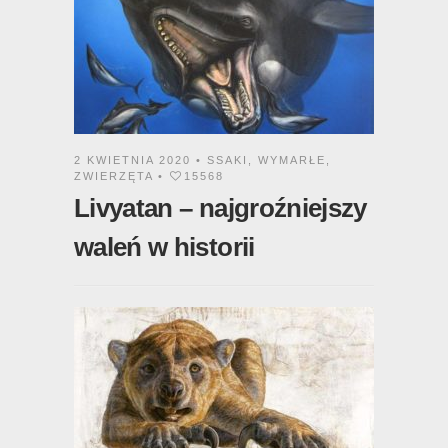
2 KWIETNIA 2020 •
SSAKI
,
WYMARŁE
,
ZWIERZĘTA
•
15568
Livyatan – najgroźniejszy
waleń w historii