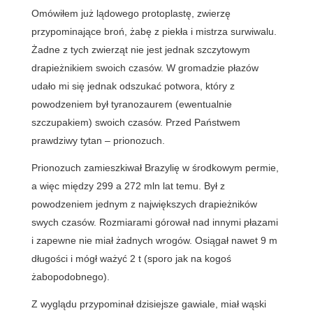
Omówiłem już lądowego protoplastę, zwierzę
przypominające broń, żabę z piekła i mistrza surwiwalu.
Żadne z tych zwierząt nie jest jednak szczytowym
drapieżnikiem swoich czasów. W gromadzie płazów
udało mi się jednak odszukać potwora, który z
powodzeniem był tyranozaurem (ewentualnie
szczupakiem) swoich czasów. Przed Państwem
prawdziwy tytan – prionozuch.
Prionozuch zamieszkiwał Brazylię w środkowym permie,
a więc między 299 a 272 mln lat temu. Był z
powodzeniem jednym z największych drapieżników
swych czasów. Rozmiarami górował nad innymi płazami
i zapewne nie miał żadnych wrogów. Osiągał nawet 9 m
długości i mógł ważyć 2 t (sporo jak na kogoś
żabopodobnego).
Z wyglądu przypominał dzisiejsze gawiale, miał wąski