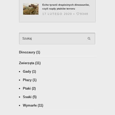
czyli rządy ptaków terroru
17 LUTEGO 2020 •
9348
KATEGOR
Dinozaury
(1)
Zwierzęta
(11)
Gady
(1)
Płazy
(1)
Ptaki
(2)
Ssaki
(5)
Wymarłe
(11)