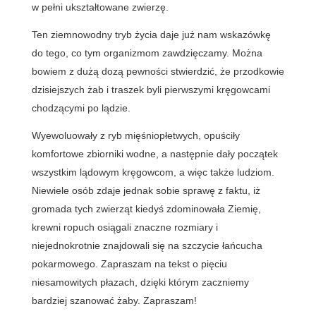
w pełni ukształtowane zwierzę.
Ten ziemnowodny tryb życia daje już nam wskazówkę
do tego, co tym organizmom zawdzięczamy. Można
bowiem z dużą dozą pewności stwierdzić, że przodkowie
dzisiejszych żab i traszek byli pierwszymi kręgowcami
chodzącymi po lądzie.
Wyewoluowały z ryb mięśniopłetwych, opuściły
komfortowe zbiorniki wodne, a następnie dały początek
wszystkim lądowym kręgowcom, a więc także ludziom.
Niewiele osób zdaje jednak sobie sprawę z faktu, iż
gromada tych zwierząt kiedyś zdominowała Ziemię,
krewni ropuch osiągali znaczne rozmiary i
niejednokrotnie znajdowali się na szczycie łańcucha
pokarmowego. Zapraszam na tekst o pięciu
niesamowitych płazach, dzięki którym zaczniemy
bardziej szanować żaby. Zapraszam!