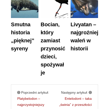
Smutna
Bocian,
Livyatan –
historia
który
najgroźniejszy
„pięknej”
zamiast
waleń w
syreny
przynosić
historii
dzieci,
spożywał
je
Poprzedni artykuł:
Następny artykuł:
Platybelodon –
Entelodont – taka
najprzystojniejszy
„świnia” z przeszłości