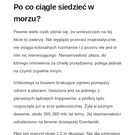
Po co ciągle siedzieć w
morzu?
Pewnie wiele osób zdziwi się, że umieszczam na tej
liście to zwierzę. Nie wygląda przecież majestatycznie,
nie osiąga kolosalnych rozmiarów i z pozoru nie jest w
nim nic interesującego. Niesamowitość płaza, do
którego omówienia za chwilę przejdziemy, polega jednak
na czymś zupełnie innym.
Ichtiostega to bowiem brakujące ogniwo pomiędzy
rybami a płazami. Uważana jest za jednego z
pierwszych lądowych kręgowców, a podbój lądu
rozpoczęła już w erze paleozoicznej. Żyła w późnym
dewonie, około 365-360 mln lat temu. Jej skamieniałości
odnaleziono na terenie dzisiejszej Grenlandii.
Płaz ten mierzył około 1,2 m długości. Nie dla ichtiostegi