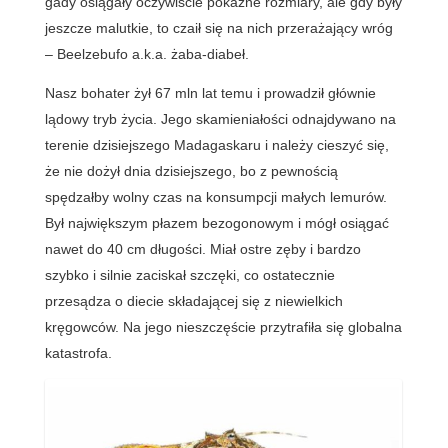
gady osiągały oczywiście pokaźne rozmiary, ale gdy były
jeszcze malutkie, to czaił się na nich przerażający wróg
– Beelzebufo a.k.a. żaba-diabeł.
Nasz bohater żył 67 mln lat temu i prowadził głównie
lądowy tryb życia. Jego skamieniałości odnajdywano na
terenie dzisiejszego Madagaskaru i należy cieszyć się,
że nie dożył dnia dzisiejszego, bo z pewnością
spędzałby wolny czas na konsumpcji małych lemurów.
Był największym płazem bezogonowym i mógł osiągać
nawet do 40 cm długości. Miał ostre zęby i bardzo
szybko i silnie zaciskał szczęki, co ostatecznie
przesądza o diecie składającej się z niewielkich
kręgowców. Na jego nieszczęście przytrafiła się globalna
katastrofa.