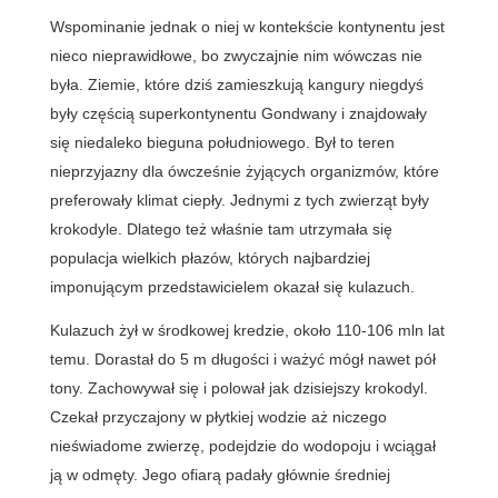
Wspominanie jednak o niej w kontekście kontynentu jest
nieco nieprawidłowe, bo zwyczajnie nim wówczas nie
była. Ziemie, które dziś zamieszkują kangury niegdyś
były częścią superkontynentu Gondwany i znajdowały
się niedaleko bieguna południowego. Był to teren
nieprzyjazny dla ówcześnie żyjących organizmów, które
preferowały klimat ciepły. Jednymi z tych zwierząt były
krokodyle. Dlatego też właśnie tam utrzymała się
populacja wielkich płazów, których najbardziej
imponującym przedstawicielem okazał się kulazuch.
Kulazuch żył w środkowej kredzie, około 110-106 mln lat
temu. Dorastał do 5 m długości i ważyć mógł nawet pół
tony. Zachowywał się i polował jak dzisiejszy krokodyl.
Czekał przyczajony w płytkiej wodzie aż niczego
nieświadome zwierzę, podejdzie do wodopoju i wciągał
ją w odmęty. Jego ofiarą padały głównie średniej