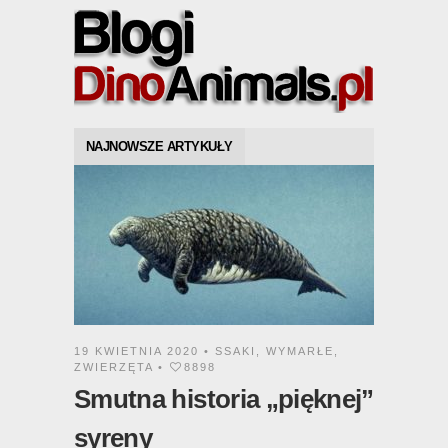
NAJNOWSZE ARTYKUŁY
19 KWIETNIA 2020 •
SSAKI
,
WYMARŁE
,
ZWIERZĘTA
•
8898
Smutna historia „pięknej”
syreny