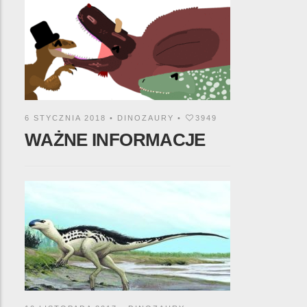
6 STYCZNIA 2018 •
DINOZAURY
•
3949
WAŻNE INFORMACJE