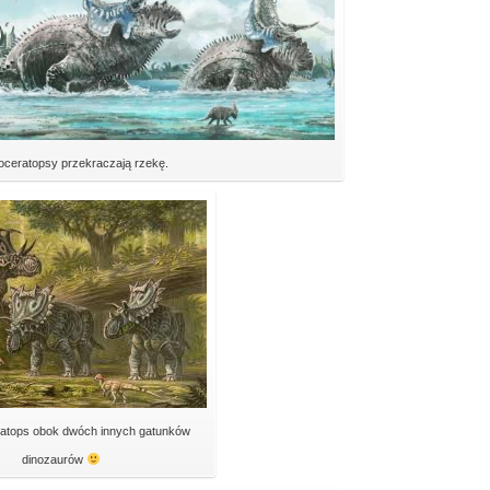
oceratopsy przekraczają rzekę.
atops obok dwóch innych gatunków
dinozaurów