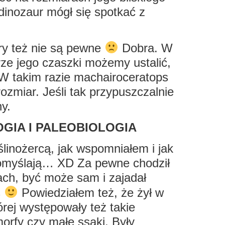
dinozaur mógł się spotkać z
ry też nie są pewne
Dobra. W
ze jego czaszki możemy ustalić,
 W takim razie machairoceratops
ozmiar. Jeśli tak przypuszczalnie
y.
GIA I PALEOBIOLOGIA
ślinożercą, jak wspomniałem i jak
myślają… XD Za pewne chodził
ach, być może sam i zajadał
s
Powiedziałem też, że żył w
rej występowały też takie
morfy czy małe ssaki. Były