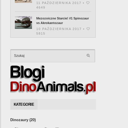
11 PAŹDZIERNIKA 2017 •
4649
Mezozoiczne Starcie! #1 Spinozaur
vs Akrokantozaur
10 PAŹDZIERNIKA 2017 •
5815
KATEGORIE
Dinozaury
(20)