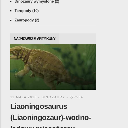
Dinozaury wymyślone
(2)
Teropody
(10)
Zauropody
(2)
NAJNOWSZE ARTYKUŁY
11 MAJA 2018 •
DINOZAURY
•
7534
Liaoningosaurus
(Liaoningozaur)-wodno-