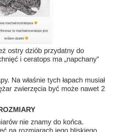
owa machairoceratopsa
ythronax to machairoceratops jest
królem dzielni
eż ostry dziób przydatny do
iachnięć i ceratops ma „napchany”
łapy. Na właśnie tych łapach musiał
iężar zwierzęcia być może nawet 2
ROZMIARY
iarów nie znamy do końca.
ć na rozmiarach jego bliskiego