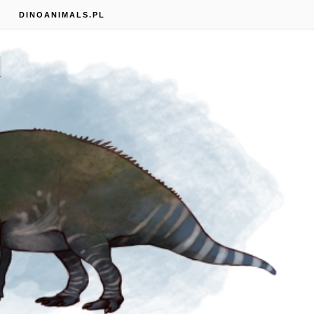
S
DINOANIMALS.PL
d
DINOZAURY W MOJEJ
GŁOWIE!#1
ALLOCERATOPS-BIZON-
CERATOPS?!