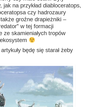
, jak na przykład diabloceratops,
ceratopsa czy hadrozaury
 także groźne drapieżniki –
redator” w tej formacji
e ze skamieniałych tropów
ki ekosystem
rtykuły będę się starał żeby