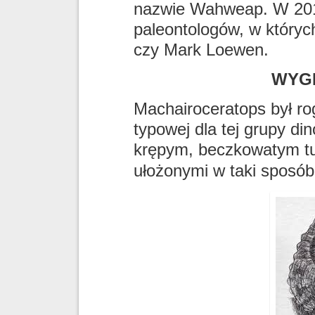
nazwie Wahweap. W 2016
paleontologów, w których
czy Mark Loewen.
WYG
Machairoceratops był r
typowej dla tej grupy d
krępym, beczkowatym tuł
ułożonymi w taki sposó