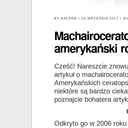
BY
KACPER
• 24 WRZEŚNIA 2017 •
D
Machairocerato
amerykański r
Cześć! Nareszcie znow
artykuł o machairocerato
Amerykańskich ceratopsó
niektóre są bardzo cieka
poznajcie bohatera artyk
Odkryto go w 2006 roku