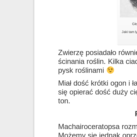
Gł
Jaki tam l
Zwierzę posiadało równi
ścinania roślin. Kilka c
pysk roślinami
Miał dość krótki ogon i 
się opierać dość duży c
ton.
Machairoceratopsa rozm
Możemy się jednak oprze