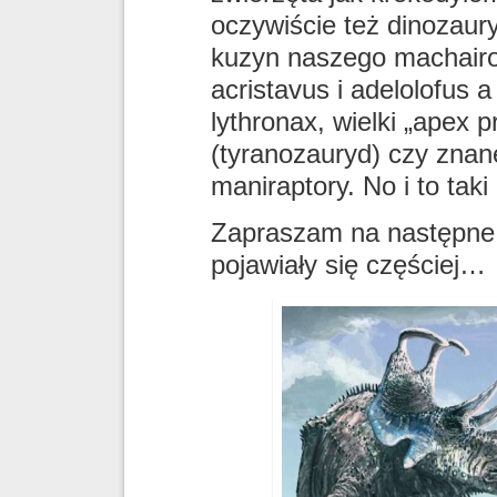
oczywiście też dinozaury
kuzyn naszego machairo
acristavus i adelolofus a
lythronax, wielki „apex p
(tyranozauryd) czy znan
maniraptory. No i to ta
Zapraszam na następne a
pojawiały się częściej…