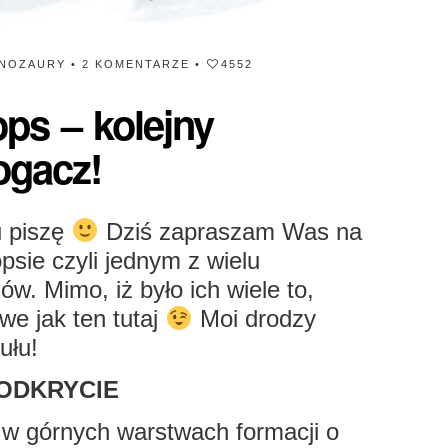
INOZAURY
•
2 KOMENTARZE
•
4552
ps – kolejny
ogacz!
u piszę
Dziś zapraszam Was na
psie czyli jednym z wielu
w. Mimo, iż było ich wiele to,
we jak ten tutaj
Moi drodzy
ułu!
ODKRYCIE
 w górnych warstwach formacji o