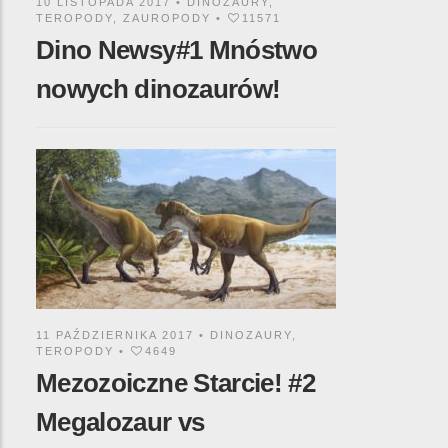
10 LISTOPADA 2017 •
DINOZAURY
,
TEROPODY
,
ZAUROPODY
•
11571
Dino Newsy#1 Mnóstwo
nowych dinozaurów!
11 PAŹDZIERNIKA 2017 •
DINOZAURY
,
TEROPODY
•
4649
Mezozoiczne Starcie! #2
Megalozaur vs