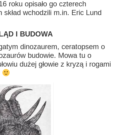
 roku opisało go czterech
 skład wchodzili m.in. Eric Lund
LĄD I BUDOWA
ogatym dinozaurem, ceratopsem o
inozaurów budowie. Mowa tu o
owiu dużej głowie z kryzą i rogami
b