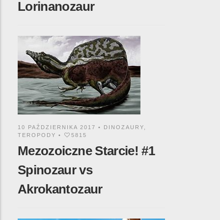
Lorinanozaur
10 PAŹDZIERNIKA 2017 •
DINOZAURY
,
TEROPODY
•
5815
Mezozoiczne Starcie! #1
Spinozaur vs
Akrokantozaur