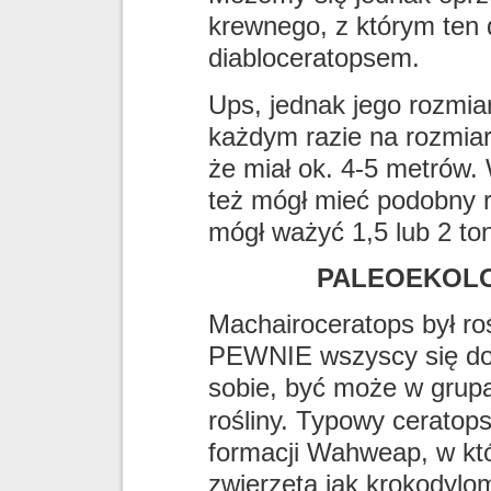
krewnego, z którym ten 
diabloceratopsem.
Ups, jednak jego rozmia
każdym razie na rozmiar
że miał ok. 4-5 metrów.
też mógł mieć podobny r
mógł ważyć 1,5 lub 2 ton
PALEOEKOLO
Machairoceratops był ro
PEWNIE wszyscy się do
sobie, być może w grup
rośliny. Typowy ceratop
formacji Wahweap, w któ
zwierzęta jak krokodylo