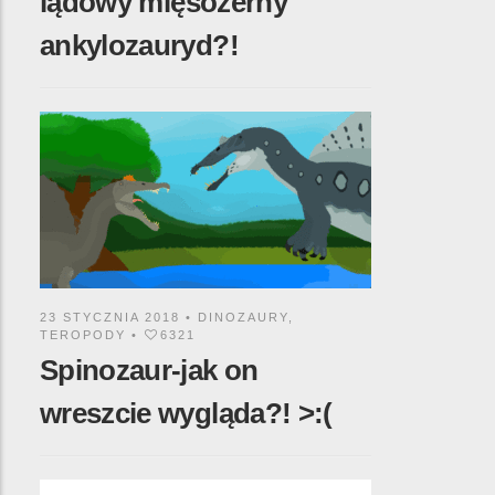
lądowy mięsożerny
ankylozauryd?!
23 STYCZNIA 2018 •
DINOZAURY
,
TEROPODY
•
6321
Spinozaur-jak on
wreszcie wygląda?! >:(