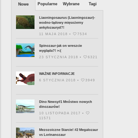
Popularne
Wybrane
Tagi
Nowe
Liaoningosaurus (Liaoningozaur)-
wodno-lądowy mięsożerny
ankylozauryd?!
11 MAJA 2018 •
7534
Spinozaur-jak on wreszcie
wygląda?! >:(
23 STYCZNIA 2018 •
6321
WAŻNE INFORMACJE
6 STYCZNIA 2018 •
3949
Dino Newsy#1 Mnóstwo nowych
dinozaurów!
10 LISTOPADA 2017 •
11571
Mezozoiczne Starcie! #2 Megalozaur
vs Lorinanozaur