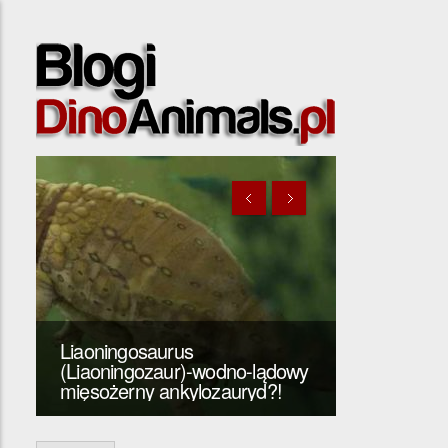
Liaoningosaurus
(Liaoningozaur)-wodno-lądowy
Spinozaur-
mięsożerny ankylozauryd?!
wygląda?! 