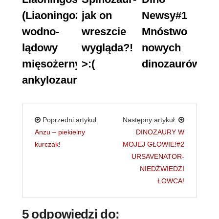
(Liaoningozaur)-
jak on
Newsy#1
wodno-
wreszcie
Mnóstwo
lądowy
wygląda?!
nowych
mięsożerny
>:(
dinozaurów!
ankylozauryd?!
Poprzedni artykuł:
Następny artykuł:
Anzu – piekielny
DINOZAURY W
kurczak!
MOJEJ GŁOWIE!#2
URSAVENATOR-
NIEDŹWIEDZI
ŁOWCA!
5 odpowiedzi do: