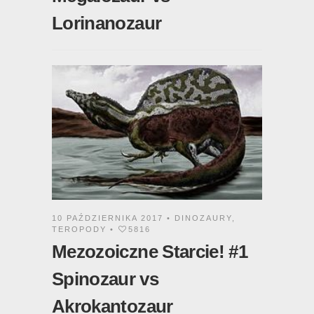
Lorinanozaur
10 PAŹDZIERNIKA 2017 •
DINOZAURY
,
TEROPODY
•
5816
Mezozoiczne Starcie! #1
Spinozaur vs
Akrokantozaur