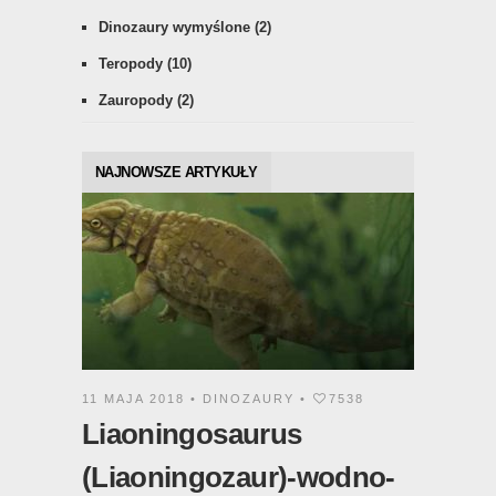
Dinozaury wymyślone
(2)
Teropody
(10)
Zauropody
(2)
NAJNOWSZE ARTYKUŁY
11 MAJA 2018 •
DINOZAURY
•
7538
Liaoningosaurus
(Liaoningozaur)-wodno-