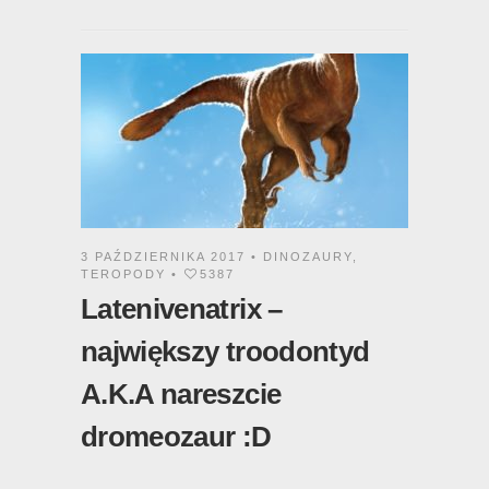
3 PAŹDZIERNIKA 2017 •
DINOZAURY
,
TEROPODY
•
5387
Latenivenatrix –
największy troodontyd
A.K.A nareszcie
dromeozaur :D