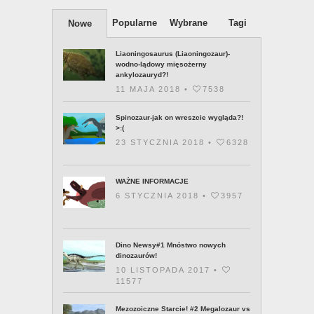
Popularne
Wybrane
Tagi
Nowe
Liaoningosaurus (Liaoningozaur)-
wodno-lądowy mięsożerny
ankylozauryd?!
11 MAJA 2018 •
7538
Spinozaur-jak on wreszcie wygląda?!
>:(
23 STYCZNIA 2018 •
6328
WAŻNE INFORMACJE
6 STYCZNIA 2018 •
3957
Dino Newsy#1 Mnóstwo nowych
dinozaurów!
10 LISTOPADA 2017 •
11577
Mezozoiczne Starcie! #2 Megalozaur vs