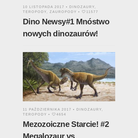
10 LISTOPADA 2017 •
DINOZAURY
,
TEROPODY
,
ZAUROPODY
•
11577
Dino Newsy#1 Mnóstwo
nowych dinozaurów!
11 PAŹDZIERNIKA 2017 •
DINOZAURY
,
TEROPODY
•
4654
Mezozoiczne Starcie! #2
Megalozaur vs