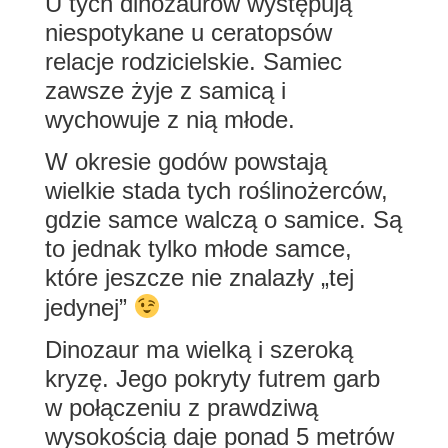
U tych dinozaurów występują
niespotykane u ceratopsów
relacje rodzicielskie. Samiec
zawsze żyje z samicą i
wychowuje z nią młode.
W okresie godów powstają
wielkie stada tych roślinożerców,
gdzie samce walczą o samice. Są
to jednak tylko młode samce,
które jeszcze nie znalazły „tej
jedynej”
Dinozaur ma wielką i szeroką
kryzę. Jego pokryty futrem garb
w połączeniu z prawdziwą
wysokością daje ponad 5 metrów