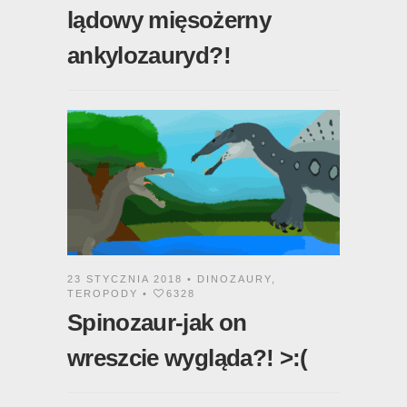
lądowy mięsożerny
ankylozauryd?!
23 STYCZNIA 2018 •
DINOZAURY
,
TEROPODY
•
6328
Spinozaur-jak on
wreszcie wygląda?! >:(