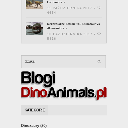
Lorinanozaur
11 PAŹDZIERNIKA 2017 •
4654
Mezozoiczne Starcie! #1 Spinozaur vs
Akrokantozaur
10 PAŹDZIERNIKA 2017 •
5816
KATEGORIE
Dinozaury
(20)