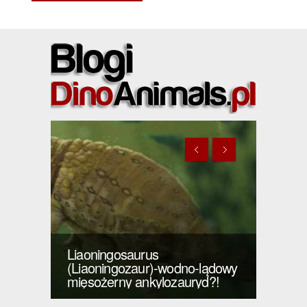
Liaoningosaurus
N-
(Liaoningozaur)-wodno-lądowy
Spino
mięsożerny ankylozauryd?!
wyglą