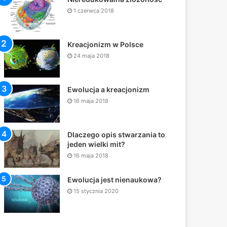
1 czerwca 2018
Kreacjonizm w Polsce
24 maja 2018
Ewolucja a kreacjonizm
16 maja 2018
Dlaczego opis stwarzania to
jeden wielki mit?
16 maja 2018
Ewolucja jest nienaukowa?
15 stycznia 2020