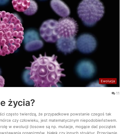
Ewolucja
11
e życia?
ści często twierdzą, że przypadkowe powstanie czegoś tak
 komórce czy człowieku, jest matematycznym niepodobieństwem.
rolę w ewolucji (losowe są np. mutacje, mogące dać początek
stawania organizmów, białek czy innych struktur. Przeciwnie,