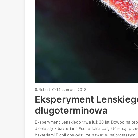
Robert
14 czerwca 2018
Eksperyment Lenskiego
długoterminowa
Eksperyment Lenskiego trwa już 30 lat Dowód na teori
dzieje się z bakteriami Escherichia coli, które są
bakteriami E.coli dowodzi, że nawet w najprostszym i