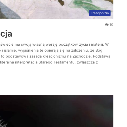
Kreacjonizm
10
cja
a świecie ma swoją własną wersję początków życia i materii. W
i islamie, wyjaśnienia te opierają się na założeniu, że Bóg
st to podstawowa zasada kreacjonizmu na Zachodzie. Podstawą
literalna interpretacja Starego Testamentu, zwłaszcza z