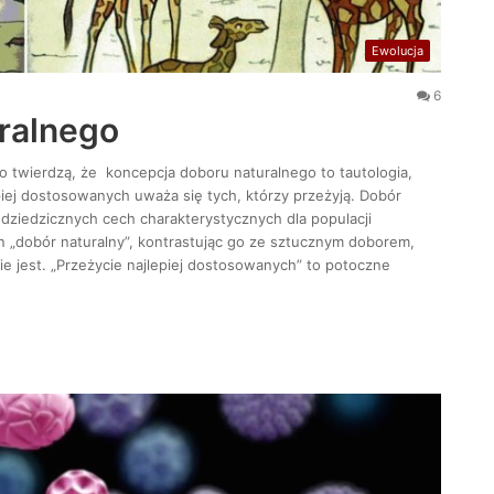
Ewolucja
6
ralnego
o twierdzą, że koncepcja doboru naturalnego to tautologia,
piej dostosowanych uważa się tych, którzy przeżyją. Dobór
dziedzicznych cech charakterystycznych dla populacji
n „dobór naturalny”, kontrastując go ze sztucznym doborem,
ie jest. „Przeżycie najlepiej dostosowanych” to potoczne