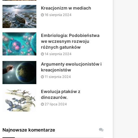
Kreacjonizm w mediach
16 sierpnia 2024
Embriologia: Podobieństwa
we wczesnym rozwoju
różnych gatunków
14 sierpnia 2024
Argumenty ewolucjonistów i
kreacjonistów
11 sierpnia 2024
Ewolucja ptaków z
dinozaurów.
27 lipca 2024
Najnowsze komentarze