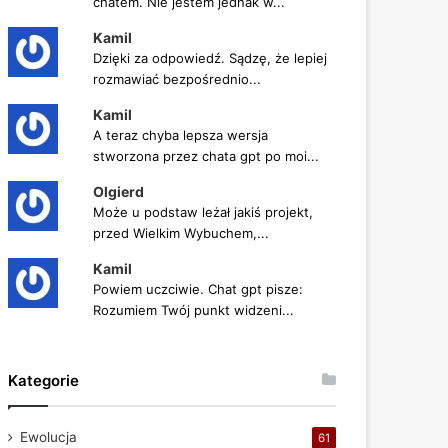
chatem. Nie jestem jednak w...
Kamil
Dzięki za odpowiedź. Sądzę, że lepiej
rozmawiać bezpośrednio...
Kamil
A teraz chyba lepsza wersja
stworzona przez chata gpt po moi...
Olgierd
Może u podstaw leżał jakiś projekt,
przed Wielkim Wybuchem,...
Kamil
Powiem uczciwie. Chat gpt pisze:
Rozumiem Twój punkt widzeni...
Kategorie
Ewolucja
61