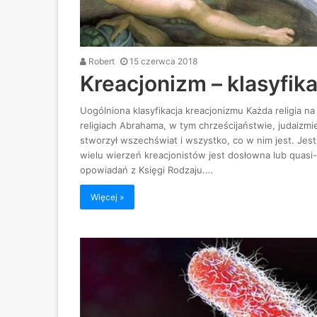
Robert
15 czerwca 2018
Kreacjonizm – klasyfika
Uogólniona klasyfikacja kreacjonizmu Każda religia n
religiach Abrahama, w tym chrześcijaństwie, judaizmie 
stworzył wszechświat i wszystko, co w nim jest. Je
wielu wierzeń kreacjonistów jest dosłowna lub quasi-
opowiadań z Księgi Rodzaju.…
Więcej »