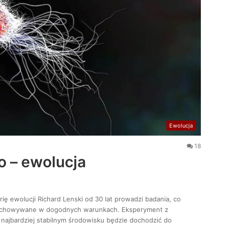
Ewolucja
18
 – ewolucja
ę ewolucji Richard Lenski od 30 lat prowadzi badania, co
 przechowywane w dogodnych warunkach. Eksperyment z
 najbardziej stabilnym środowisku będzie dochodzić do