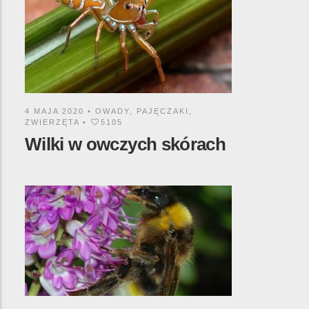
4 MAJA 2020 •
OWADY
,
PAJĘCZAKI
,
ZWIERZĘTA
•
5105
Wilki w owczych skórach