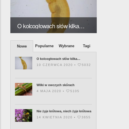
O kolcogłowach słów kilka…
Wilki w ow
Popularne
Wybrane
Tagi
Nowe
O kolcogłowach słów kilka…
10 CZERWCA 2020 •
5032
Wilki w owczych skórach
4 MAJA 2020 •
5105
Nie żyje królowa, niech żyje królowa
14 KWIETNIA 2020 •
3855