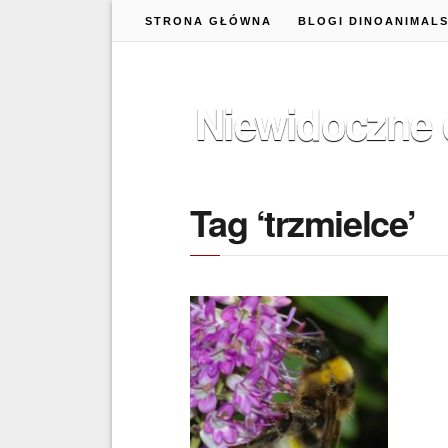
STRONA GŁÓWNA
BLOGI DINOANIMAL
Niewidoczne 
Tag ‘trzmielce’
14 KWIETNIA 2020
Nie żyje królowa, niech
żyje królowa