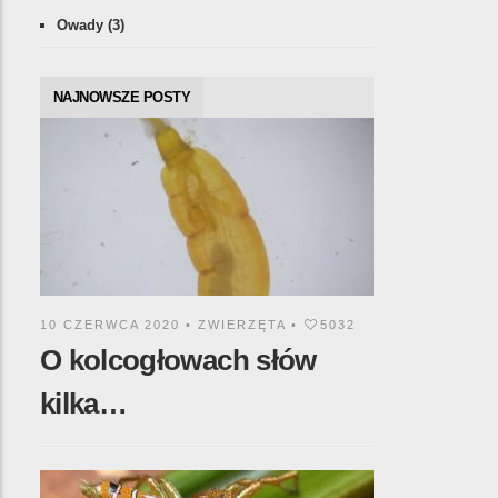
Owady
(3)
NAJNOWSZE POSTY
10 CZERWCA 2020 •
ZWIERZĘTA
•
5032
O kolcogłowach słów
kilka…