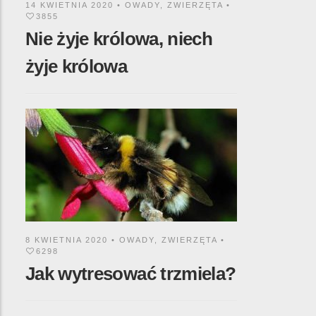
14 KWIETNIA 2020 •
OWADY
,
ZWIERZĘTA
•
3855
Nie żyje królowa, niech
żyje królowa
8 KWIETNIA 2020 •
OWADY
,
ZWIERZĘTA
•
6298
Jak wytresować trzmiela?