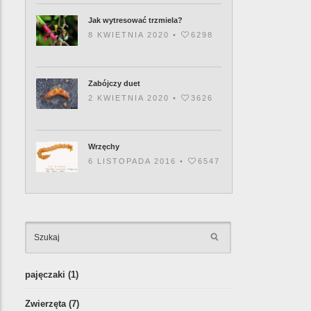
Jak wytresować trzmiela?
8 KWIETNIA 2020 •
6298
Zabójczy duet
2 KWIETNIA 2020 •
3626
Wrzęchy
6 LISTOPADA 2016 •
6547
KATEGORIE
pajęczaki
(1)
Zwierzęta
(7)