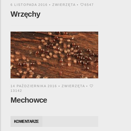
6 LISTOPADA 2016 •
ZWIERZĘTA
•
6547
Wrzęchy
14 PAŹDZIERNIKA 2016 •
ZWIERZĘTA
•
13142
Mechowce
KOMENTARZE