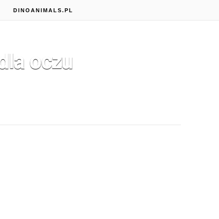
S
DINOANIMALS.PL
dla oczu