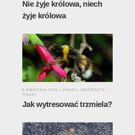
Nie żyje królowa, niech
żyje królowa
8 KWIETNIA 2020 •
OWADY
,
ZWIERZĘTA
•
6297
Jak wytresować trzmiela?