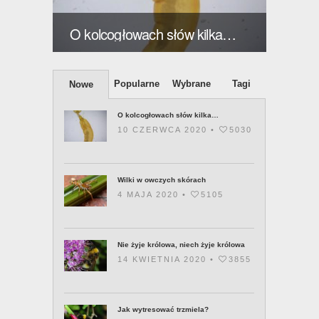
O kolcogłowach słów kilka…
Wilki
Popularne
Wybrane
Tagi
Nowe
O kolcogłowach słów kilka…
10 CZERWCA 2020 •
5030
Wilki w owczych skórach
4 MAJA 2020 •
5105
Nie żyje królowa, niech żyje królowa
14 KWIETNIA 2020 •
3855
Jak wytresować trzmiela?