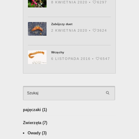
8 KWIETNIA 2020 •
6297
Zabójczy duet
2 KWIETNIA 2020 •
3624
Wrzęchy
6 LISTOPADA 2016 •
6547
KATEGOR
pajęczaki
(1)
Zwierzęta
(7)
Owady
(3)