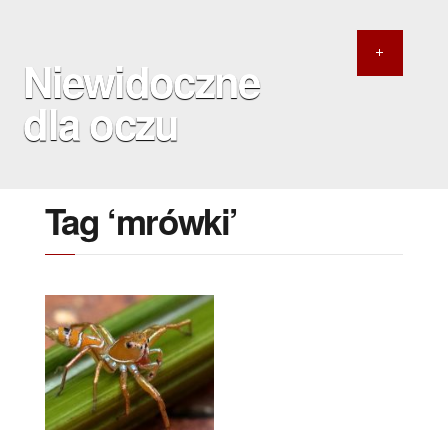
Niewidoczne
dla oczu
Tag ‘mrówki’
4 MAJA 2020
Wilki w owczych
skórach