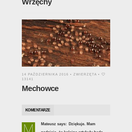
Wrzęchy
14 PAŹDZIERNIKA 2016 •
ZWIERZĘTA
•
13141
Mechowce
KOMENTARZE
Mateusz says:
Dziękuje. Mam