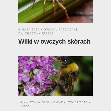
4 MAJA 2020 •
OWADY
,
PAJĘCZAKI
,
ZWIERZĘTA
•
5105
Wilki w owczych skórach
14 KWIETNIA 2020 •
OWADY
,
ZWIERZĘTA
•
3855