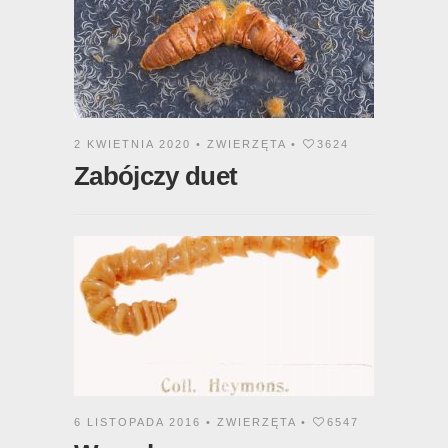
2 KWIETNIA 2020 •
ZWIERZĘTA
•
3624
Zabójczy duet
6 LISTOPADA 2016 •
ZWIERZĘTA
•
6547