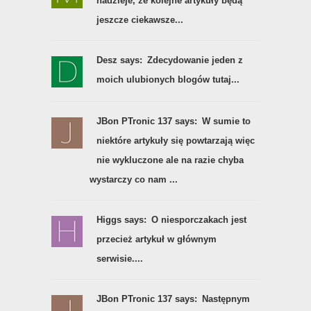
nadzieje, że kolejne artykuły będą
jeszcze ciekawsze...
Desz says:
Zdecydowanie jeden z
moich ulubionych blogów tutaj...
JBon PTronic 137 says:
W sumie to
niektóre artykuły się powtarzają więc
nie wykluczone ale na razie chyba
wystarczy co nam ...
Higgs says:
O niesporczakach jest
przecież artykuł w głównym
serwisie....
JBon PTronic 137 says:
Następnym