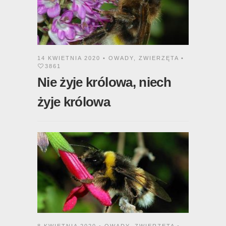
14 KWIETNIA 2020 •
OWADY
,
ZWIERZĘTA
•
3861
Nie żyje królowa, niech
żyje królowa