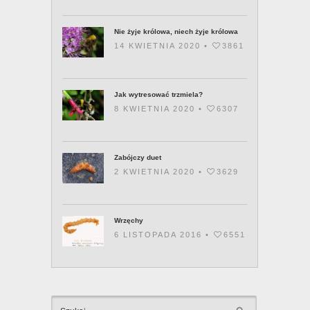
Nie żyje królowa, niech żyje królowa
14 KWIETNIA 2020 •
3861
Jak wytresować trzmiela?
8 KWIETNIA 2020 •
6307
Zabójczy duet
2 KWIETNIA 2020 •
3629
Wrzęchy
6 LISTOPADA 2016 •
6551
KATEGOR