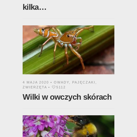
kilka…
4 MAJA 2020 •
OWADY
,
PAJĘCZAKI
,
ZWIERZĘTA
•
5112
Wilki w owczych skórach