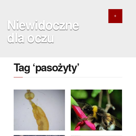
Niewidoczne
dla oczu
Tag ‘pasożyty’
10 CZERWCA 2020
8 KWIETNIA 2020
O kolcogłowach słów
Jak wytresować
kilka…
trzmiela?