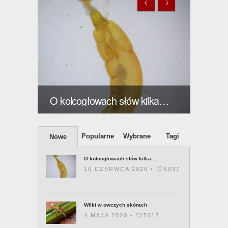
O kolcogłowach słów kilka…
Wilki
Popularne
Wybrane
Tagi
Nowe
O kolcogłowach słów kilka…
10 CZERWCA 2020 •
5037
Wilki w owczych skórach
4 MAJA 2020 •
5112