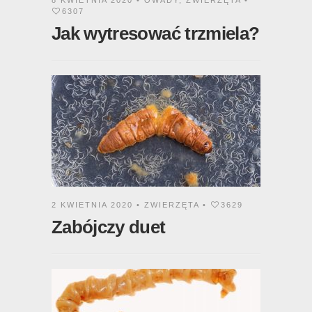
8 KWIETNIA 2020 •
OWADY
,
ZWIERZĘTA
•
6307
Jak wytresować trzmiela?
2 KWIETNIA 2020 •
ZWIERZĘTA
•
3629
Zabójczy duet