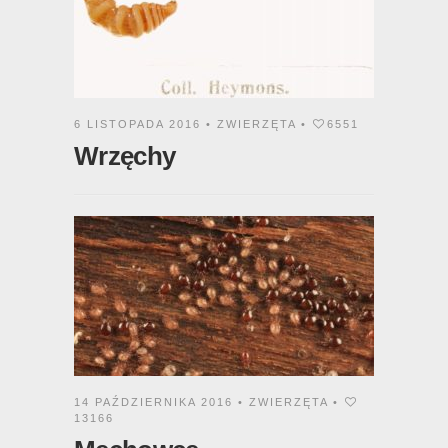
6 LISTOPADA 2016 •
ZWIERZĘTA
•
6551
Wrzęchy
14 PAŹDZIERNIKA 2016 •
ZWIERZĘTA
•
13166