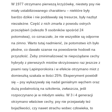
W 1977 otrzymano pierwszą krzyżówkę, niestety psy nie
miały ustabilizowanego charakteru – niektóre były
bardzo dzikie i nie poddawały się tresurze, były nazbyt
niezależne. Część z nich zmarła z powodu ostrych
przeziębień (odeszło 9 osobników spośród 24
potomstwa), co oznaczało, że nie wszystkie są odporne
na zimno. Warto tutaj nadmienić, że potomstwo ich było
płodne, co dawało szanse na powodzenie hodowli na
przyszłość. Żeby zminimalizować te niepożądane cechy
hybrydy z pierwszych miotów skrzyżowano raz jeszcze z
psami rasy Lapinporokoira i w efekcie otrzymano miot z
domieszką szakala w ilości 25%. Eksperyment powiódł
się – psy wykazywały się nadal genialnym węchem oraz
dużą podatnością na szkolenia, zwłaszcza, jeśli
rozpoczynano je w młodym wieku. W 3 i 4 generacji
otrzymano właściwe cechy, psy nie przejawiały też
bojaźliwości, czy nawet strachu wobec człowieka, to