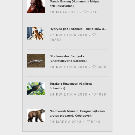
18 MAJA 2018 •
9574
Hybryda psa i szakala – kilka słów o...
27 KWIETNIA 2018 •
29354
Słodkowodna Sardynka
(Engraulicypris Sardella)
18 KWIETNIA 2018 •
6088
Turako z Ruwenzori (Gallirex
Johnstoni)
14 KWIETNIA 2018 •
4999
Niedźwiedź Irkuiem, Bergmana(Ursus
arctos piscator), Krótkopyski
24 MARCA 2018 •
5240