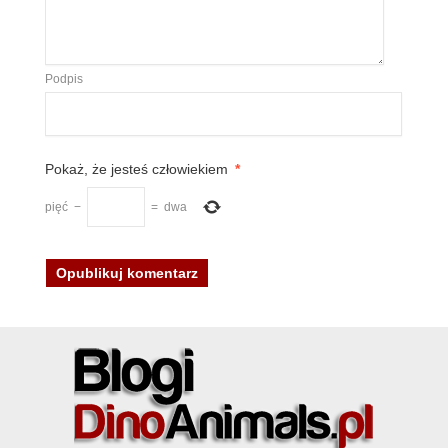
Podpis
Pokaż, że jesteś człowiekiem
*
pięć
−
=
dwa