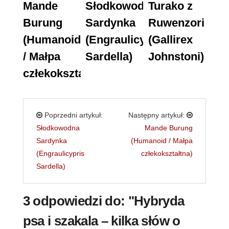
Mande
Słodkowodna
Turako z
Burung
Sardynka
Ruwenzori
(Humanoid
(Engraulicypris
(Gallirex
/ Małpa
Sardella)
Johnstoni)
człekokształtna)
Poprzedni artykuł:
Następny artykuł:
Słodkowodna
Mande Burung
Sardynka
(Humanoid / Małpa
(Engraulicypris
człekokształtna)
Sardella)
3 odpowiedzi do: "Hybryda
psa i szakala – kilka słów o