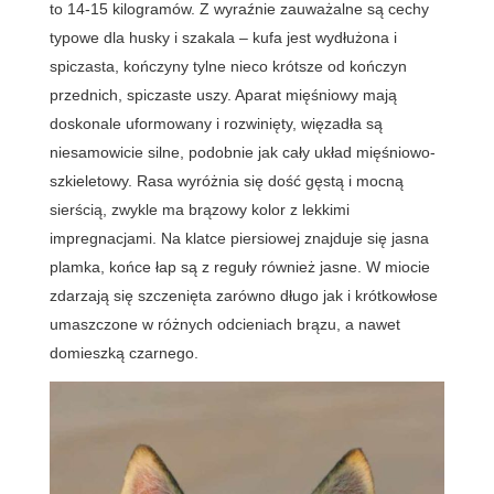
to 14-15 kilogramów. Z wyraźnie zauważalne są cechy
typowe dla husky i szakala – kufa jest wydłużona i
spiczasta, kończyny tylne nieco krótsze od kończyn
przednich, spiczaste uszy. Aparat mięśniowy mają
doskonale uformowany i rozwinięty, więzadła są
niesamowicie silne, podobnie jak cały układ mięśniowo-
szkieletowy. Rasa wyróżnia się dość gęstą i mocną
sierścią, zwykle ma brązowy kolor z lekkimi
impregnacjami. Na klatce piersiowej znajduje się jasna
plamka, końce łap są z reguły również jasne. W miocie
zdarzają się szczenięta zarówno długo jak i krótkowłose
umaszczone w różnych odcieniach brązu, a nawet
domieszką czarnego.