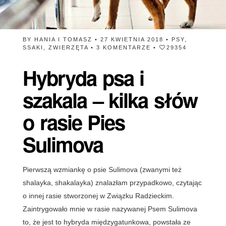
BY
HANIA I TOMASZ
• 27 KWIETNIA 2018 •
PSY
,
SSAKI
,
ZWIERZĘTA
•
3 KOMENTARZE
•
29354
Hybryda psa i
szakala – kilka słów
o rasie Pies
Sulimova
Pierwszą wzmiankę o psie Sulimova (zwanymi też
shalayka, shakalayka) znalazłam przypadkowo, czytając
o innej rasie stworzonej w Związku Radzieckim.
Zaintrygowało mnie w rasie nazywanej Psem Sulimova
to, że jest to hybryda międzygatunkowa, powstała ze