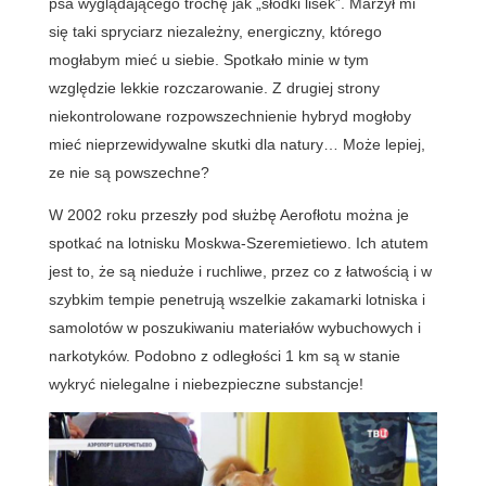
psa wyglądającego trochę jak „słodki lisek”. Marzył mi
się taki spryciarz niezależny, energiczny, którego
mogłabym mieć u siebie. Spotkało minie w tym
względzie lekkie rozczarowanie. Z drugiej strony
niekontrolowane rozpowszechnienie hybryd mogłoby
mieć nieprzewidywalne skutki dla natury… Może lepiej,
ze nie są powszechne?
W 2002 roku przeszły pod służbę Aerofłotu można je
spotkać na lotnisku Moskwa-Szeremietiewo. Ich atutem
jest to, że są nieduże i ruchliwe, przez co z łatwością i w
szybkim tempie penetrują wszelkie zakamarki lotniska i
samolotów w poszukiwaniu materiałów wybuchowych i
narkotyków. Podobno z odległości 1 km są w stanie
wykryć nielegalne i niebezpieczne substancje!