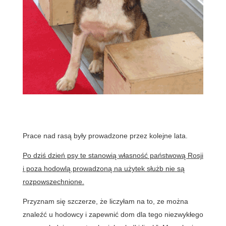
Prace nad rasą były prowadzone przez kolejne lata.
Po dziś dzień psy te stanowią własność państwową Rosji
i poza hodowlą prowadzoną na użytek służb nie są
rozpowszechnione.
Przyznam się szczerze, że liczyłam na to, ze można
znaleźć u hodowcy i zapewnić dom dla tego niezwykłego