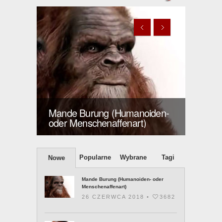
Mande Burung (Humanoid /
Małpa człekokształtna)
iden-
Hybryd
słów 
Popularne
Wybrane
Tagi
Nowe
Mande Burung (Humanoiden- oder
Menschenaffenart)
26 CZERWCA 2018 •
3682
Mande Burung (Humanoid / Małpa
człekokształtna)