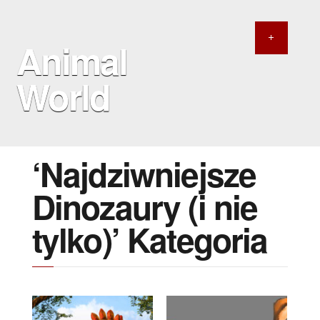
Animal
World
‘Najdziwniejsze
Dinozaury (i nie
tylko)’ Kategoria
9 SIERPNIA 2016
30 LIPCA 2016