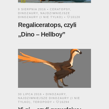
9 SIERPNIA 2016 •
CERATOPSY
,
DINOZAURY
,
NAJDZIWNIEJSZE
DINOZAURY (I NIE TYLKO)
•
10120
Regaliceratops, czyli
„Dino – Hellboy”
30 LIPCA 2016 •
DINOZAURY
,
NAJDZIWNIEJSZE DINOZAURY (I NIE
TYLKO)
,
TEROPODY
•
16294