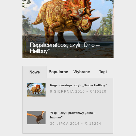
ino –
Regaliceratops, czyli „Dino –
Yi qi 
Hellboy”
batma
Popularne
Wybrane
Tagi
Nowe
Regaliceratops, czyli „Dino – Hellboy”
9 SIERPNIA 2016 •
10120
Yi qi – czyli prawdziwy „dino –
batman”
30 LIPCA 2016 •
16294