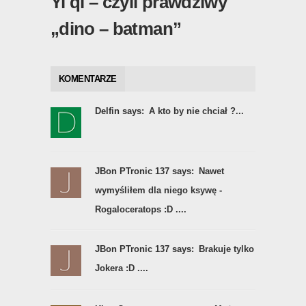
Yi qi – czyli prawdziwy
„dino – batman”
KOMENTARZE
Delfin says:
A kto by nie chciał ?...
JBon PTronic 137 says:
Nawet
wymyśliłem dla niego ksywę -
Rogaloceratops :D ....
JBon PTronic 137 says:
Brakuje tylko
Jokera :D ....