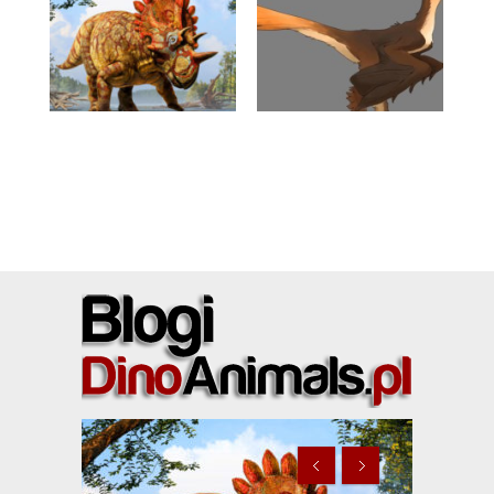
Regaliceratops, czyli
Yi qi – czyli prawdziwy
„Dino – Hellboy”
„dino – batman”