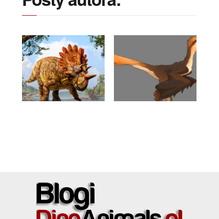
9 SIERPNIA 2016
30 LIPCA 2016
Regaliceratops, czyli
Yi qi – czyli prawdziwy
„Dino – Hellboy”
„dino – batman”