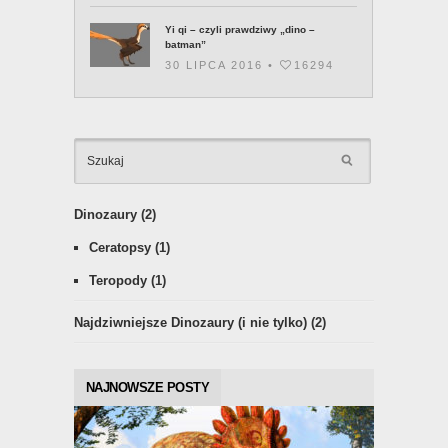
Yi qi – czyli prawdziwy „dino –
batman”
30 LIPCA 2016 •
16294
KATEGOR
Dinozaury
(2)
Ceratopsy
(1)
Teropody
(1)
Najdziwniejsze Dinozaury (i nie tylko)
(2)
NAJNOWSZE POSTY