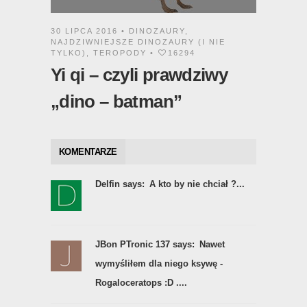
30 LIPCA 2016 •
DINOZAURY
,
NAJDZIWNIEJSZE DINOZAURY (I NIE
TYLKO)
,
TEROPODY
•
16294
Yi qi – czyli prawdziwy
„dino – batman”
KOMENTARZE
Delfin says:
A kto by nie chciał ?...
JBon PTronic 137 says:
Nawet
wymyśliłem dla niego ksywę -
Rogaloceratops :D ....