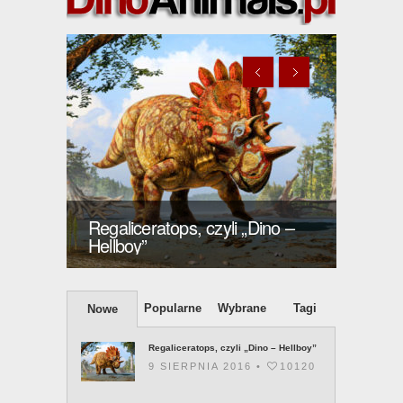
ino –
Regaliceratops, czyli „Dino –
Yi qi 
Hellboy”
batma
Popularne
Wybrane
Tagi
Nowe
Regaliceratops, czyli „Dino – Hellboy”
9 SIERPNIA 2016 •
10120