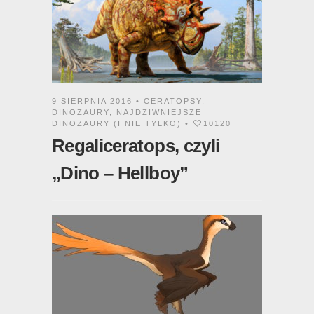
9 SIERPNIA 2016 •
CERATOPSY
,
DINOZAURY
,
NAJDZIWNIEJSZE
DINOZAURY (I NIE TYLKO)
•
10120
Regaliceratops, czyli
„Dino – Hellboy”