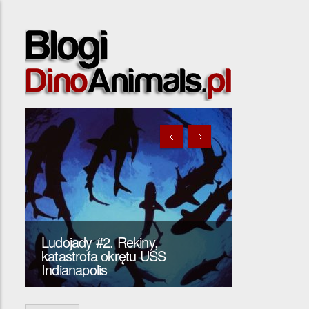
Ludojady #2. Rekiny,
katastrofa okrętu USS
Prehistory
Indianapolis
Xiphactinu