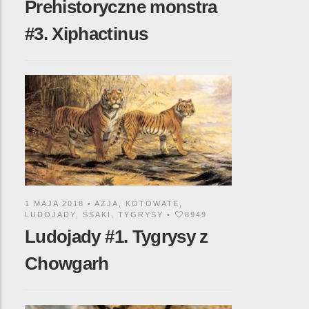
Prehistoryczne monstra
#3. Xiphactinus
1 MAJA 2018 •
AZJA
,
KOTOWATE
,
LUDOJADY
,
SSAKI
,
TYGRYSY
•
8949
Ludojady #1. Tygrysy z
Chowgarh