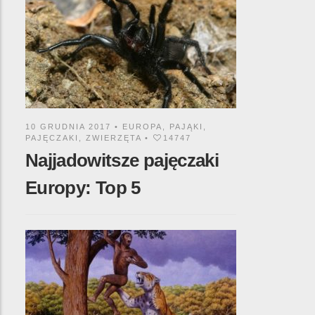
10 GRUDNIA 2017 •
EUROPA
,
PAJĄKI
,
PAJĘCZAKI
,
ZWIERZĘTA
•
14747
Najjadowitsze pajęczaki
Europy: Top 5