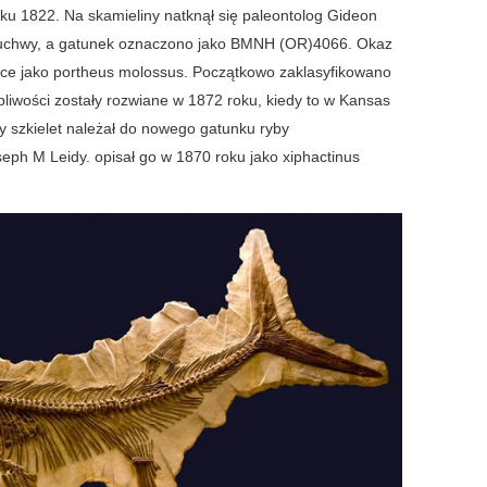
oku 1822. Na skamieliny natknął się paleontolog Gideon
uchwy, a gatunek oznaczono jako BMNH (OR)4066. Okaz
wce jako portheus molossus. Początkowo zaklasyfikowano
liwości zostały rozwiane w 1872 roku, kiedy to w Kansas
y szkielet należał do nowego gatunku ryby
seph M Leidy. opisał go w 1870 roku jako xiphactinus