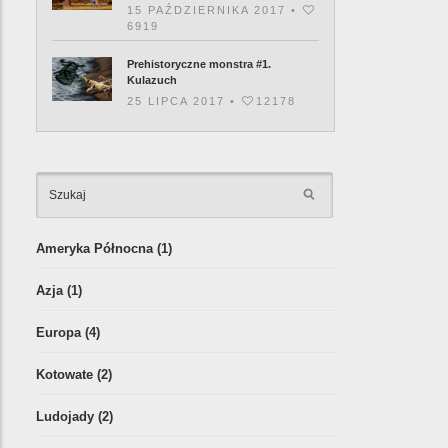
15 PAŹDZIERNIKA 2017 •
6919
Prehistoryczne monstra #1.
Kulazuch
25 LIPCA 2017 •
12178
KATEGORIE
Ameryka Północna
(1)
Azja
(1)
Europa
(4)
Kotowate
(2)
Ludojady
(2)