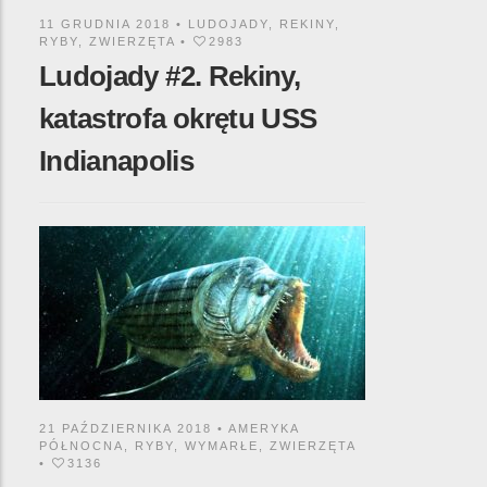
11 GRUDNIA 2018 •
LUDOJADY
,
REKINY
,
RYBY
,
ZWIERZĘTA
•
2983
Ludojady #2. Rekiny,
katastrofa okrętu USS
Indianapolis
21 PAŹDZIERNIKA 2018 •
AMERYKA
PÓŁNOCNA
,
RYBY
,
WYMARŁE
,
ZWIERZĘTA
•
3136