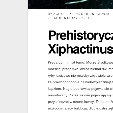
BY
ACHYT
• 21 PAŹDZIERNIKA 2018 
•
5 KOMENTARZY
•
3136
Prehistoryc
Xiphactinu
Kreda 80 mln. lat temu, Morze Środkowe
morskiej przepływa ławica niemal dwum
ryby ławicowe nie miałyby zbyt wielu w
za prawdopodobnie najniebezpieczniejs
kąskiem. Nagle pod ławicą pojawia się c
niewidoczny. Zaraz za nim pojawiają się 
przyspieszać w stronę ławicy. Teraz możn
przypominający buldoga, długie ostre zęb