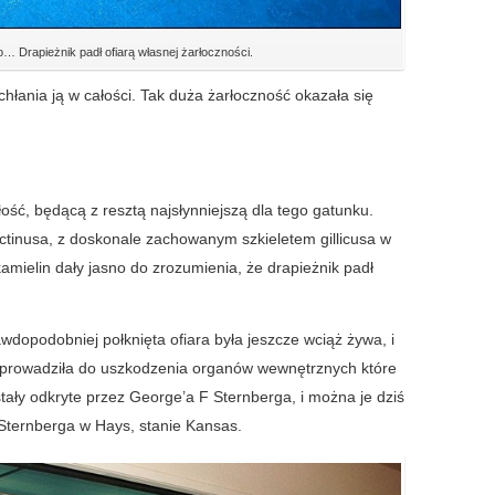
… Drapieżnik padł ofiarą własnej żarłoczności.
chłania ją w całości. Tak duża żarłoczność okazała się
ść, będącą z resztą najsłynniejszą dla tego gatunku.
tinusa, z doskonale zachowanym szkieletem gillicusa w
amielin dały jasno do zrozumienia, że drapieżnik padł
wdopodobniej połknięta ofiara była jeszcze wciąż żywa, i
oprowadziła do uszkodzenia organów wewnętrznych które
stały odkryte przez George’a F Sternberga, i można je dziś
 Sternberga w Hays, stanie Kansas.