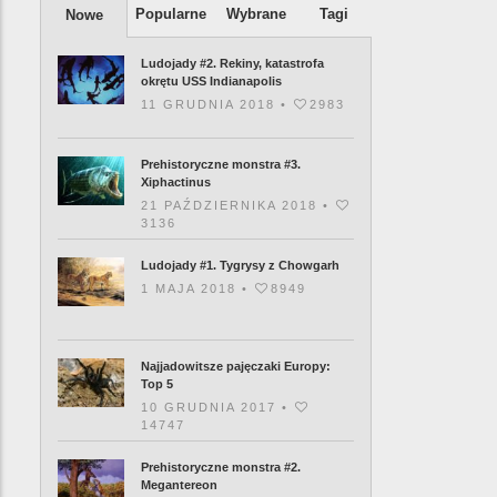
Popularne
Wybrane
Tagi
Nowe
Ludojady #2. Rekiny, katastrofa
okrętu USS Indianapolis
11 GRUDNIA 2018 •
2983
Prehistoryczne monstra #3.
Xiphactinus
21 PAŹDZIERNIKA 2018 •
3136
Ludojady #1. Tygrysy z Chowgarh
1 MAJA 2018 •
8949
Najjadowitsze pajęczaki Europy:
Top 5
10 GRUDNIA 2017 •
14747
Prehistoryczne monstra #2.
Megantereon