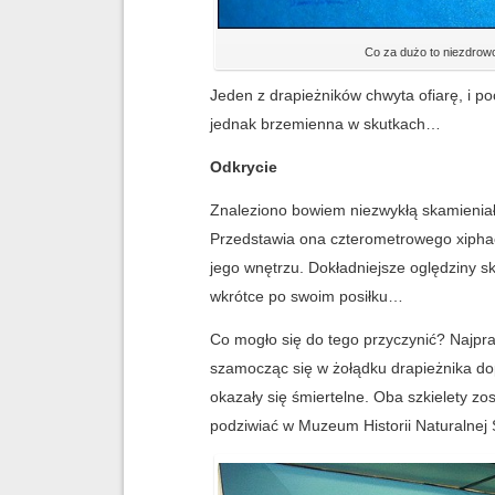
Co za dużo to niezdrowo
Jeden z drapieżników chwyta ofiarę, i po
jednak brzemienna w skutkach…
Odkrycie
Znaleziono bowiem niezwykłą skamieniało
Przedstawia ona czterometrowego xiphac
jego wnętrzu. Dokładniejsze oględziny sk
wkrótce po swoim posiłku…
Co mogło się do tego przyczynić? Najpra
szamocząc się w żołądku drapieżnika d
okazały się śmiertelne. Oba szkielety zo
podziwiać w Muzeum Historii Naturalnej