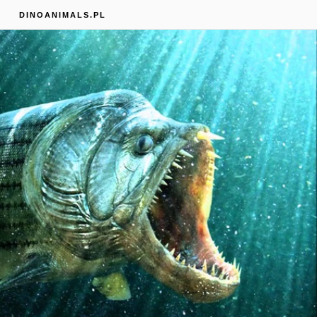
S
DINOANIMALS.PL
Prehistoryczne monstra #1.
Kulazuch