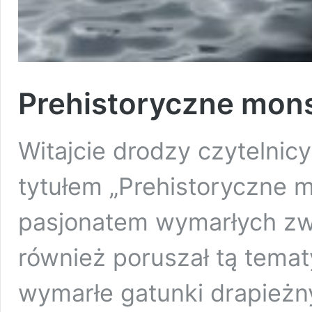
Prehistoryczne mons
Witajcie drodzy czytelni
tytułem „Prehistoryczne m
pasjonatem wymarłych zwi
również poruszał tą tema
wymarłe gatunki drapieżn